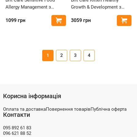
Allergy Management з
Growth & Development з
комахами та рибою для
куркою та індичкою для
1099
грн
3059
грн
Купити
Купи
котів з харчовою
кошенят для здорового
непереносимістю
зростання та розвитку
1
2
3
4
Корисна інформація
Оплата та доставка
Повернення товарів
Публічна оферта
Контакти
095 892 61 83
096 621 88 52