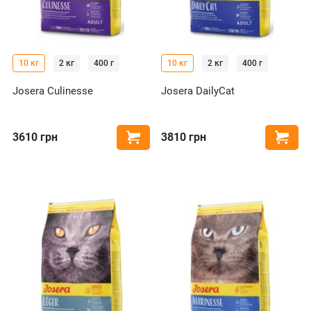
10 кг
2 кг
400 г
10 кг
2 кг
400 г
Josera Culinesse
Josera DailyCat
3610
грн
3810
грн
Купити
Купи