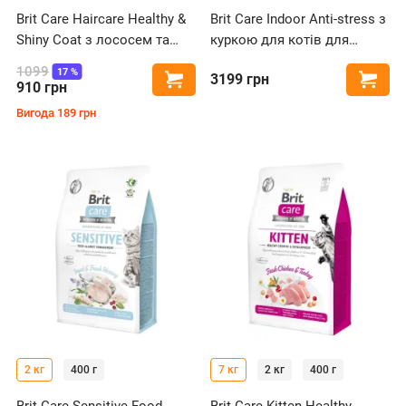
Brit Care Haircare Healthy &
Brit Care Indoor Anti-stress з
Shiny Coat з лососем та
куркою для котів для
куркою для котів для
зняття стресу
1099
17
%
3199
грн
Купити
Купи
догляду за шкірою та
910
грн
шерстю
Вигода
189
грн
2 кг
400 г
7 кг
2 кг
400 г
Brit Care Sensitive Food
Brit Care Kitten Healthy