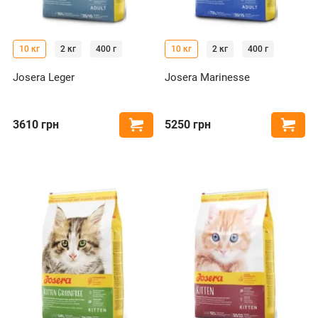
10 кг
2 кг
400 г
10 кг
2 кг
400 г
Josera Leger
Josera Marinesse
3610
грн
5250
грн
Купити
Купи