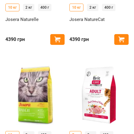
10 кг
2 кг
400 г
10 кг
2 кг
400 г
Josera Naturelle
Josera NatureCat
4390
грн
4390
грн
Купити
Купи