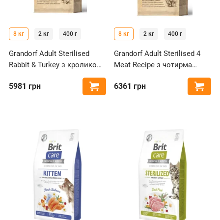
8 кг
2 кг
400 г
8 кг
2 кг
400 г
Grandorf Adult Sterilised
Grandorf Adult Sterilised 4
Rabbit & Turkey з кроликом
Meat Recipe з чотирма
та індичка для
видами м'яса для
5981
грн
6361
грн
Купити
Купи
стерилізованих котів
стерилізованих котів