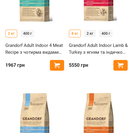
2 кг
400 г
8 кг
2 кг
400 г
Grandorf Adult Indoor 4 Meat
Grandorf Adult Indoor Lamb &
Recipe з чотирма видами
Turkey з ягням та індичкою
м'яса для котів
для котів
1967
грн
5550
грн
Купити
Купи