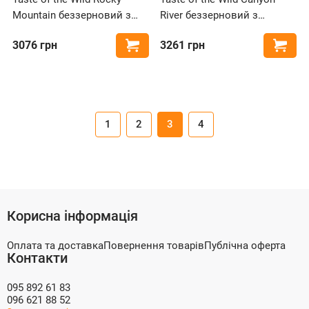
Mountain беззерновий з
River беззерновий з
олениною та лососем для
фореллю та лососем для
3076
грн
3261
грн
Купити
Купи
котів
котів
1
2
3
4
Корисна інформація
Оплата та доставка
Повернення товарів
Публічна оферта
Контакти
095 892 61 83
096 621 88 52