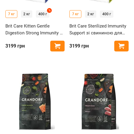
%
7 кг
2 кг
400 г
7 кг
2 кг
400 г
Brit Care Kitten Gentle
Brit Care Sterilized Immunity
Digestion Strong Immunity з
Support зі свининою для
лососем для міцного
підтримки імунітету
3199
грн
3199
грн
Купити
Купи
імунітету кошенят
стерилізованих котів