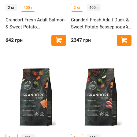
2 кг
400 г
2 кг
400 г
Grandorf Fresh Adult Salmon
Grandorf Fresh Adult Duck &
& Sweet Potato
Sweet Potato беззерновий
беззерновий з лососем та
з качкою та бататом для
642
грн
2347
грн
Купити
Купи
бататом для котів
котів