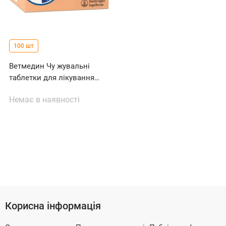
100 шт
Ветмедин Чу жувальні
таблетки для лікування
серцевої недостатності у
Немає в наявності
собак, 5 мг
Корисна інформація