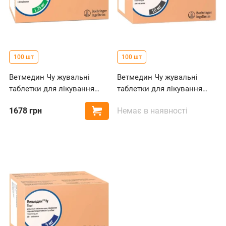
100 шт
100 шт
Ветмедин Чу жувальні
Ветмедин Чу жувальні
таблетки для лікування
таблетки для лікування
серцевої недостатності у
серцевої недостатності у
1678
грн
Немає в наявності
Купити
собак, 1.25 мг
собак, 10 мг