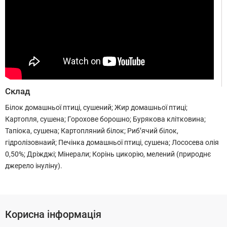
Склад
Білок домашньої птиці, сушений; Жир домашньої птиці;
Картопля, сушена; Горохове борошно; Бурякова клітковина;
Тапіока, сушена; Картопляний білок; Риб’ячий білок,
гідролізовнаий; Печінка домашньої птиці, сушена; Лососева олія
0,50%; Дріжджі; Мінерали; Корінь цикорію, мелений (природнє
джерело інуліну).
Корисна інформація