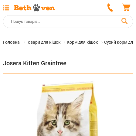
Головна
Товари для кішок
Корм для кішок
Сухий корм для
Josera Kitten Grainfree