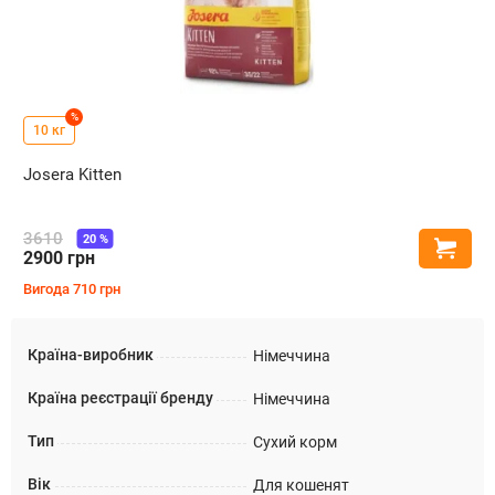
%
10 кг
Josera Kitten
3610
20
%
Купи
2900
грн
Вигода
710
грн
Країна-виробник
Німеччина
Країна реєстрації бренду
Німеччина
Тип
Сухий корм
Вік
Для кошенят