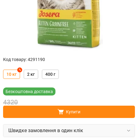
Код товару
:
4291190
%
10 кг
2 кг
400 г
Безкоштовна доставка
4320
Купити
Швидке замовлення в один клік