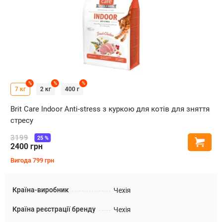
%
%
%
7 кг
2 кг
400 г
Brit Care Indoor Anti-stress з куркою для котів для зняття
стресу
3199
25
%
Купи
2400
грн
Вигода
799
грн
Країна-виробник
Чехія
Країна реєстрації бренду
Чехія