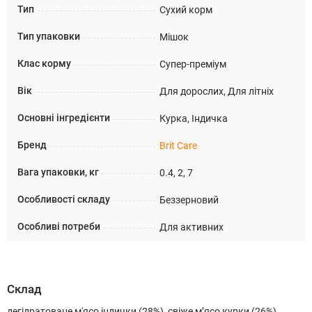
Тип
Сухий корм
Тип упаковки
Мішок
Клас корму
Супер-преміум
Вік
Для дорослих, Для літніх
Основні інгредієнти
Курка, Індичка
Бренд
Brit Care
Вага упаковки, кг
0.4, 2, 7
Особливості складу
Беззерновий
Особливі потреби
Для активних
Склад
дегідратоване м'ясо індички (28%), свіже м’ясо курки (26%),