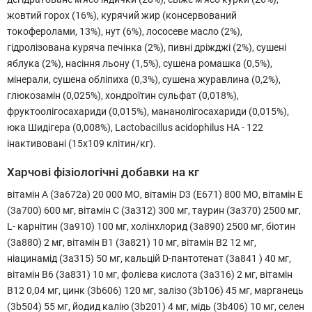
жовтий горох (16%), курячий жир (консервований
токоферолами, 13%), нут (6%), лососеве масло (2%),
гідролізована куряча печінка (2%), пивні дріжджі (2%), сушені
яблука (2%), насіння льону (1,5%), сушена ромашка (0,5%),
мінерали, сушена обліпиха (0,3%), сушена журавлина (0,2%),
глюкозамін (0,025%), хондроїтин сульфат (0,018%),
фруктоолігосахариди (0,015%), мананолігосахариди (0,015%),
юка Шидігера (0,008%), Lactobacillus acidophilus HA - 122
інактивовані (15x109 клітин/кг).
Харчові фізіологічні добавки на кг
вітамін А (3a672a) 20 000 МО, вітамін D3 (E671) 800 МО, вітамін Е
(3a700) 600 мг, вітамін С (3a312) 300 мг, таурин (3a370) 2500 мг,
L- карнітин (3a910) 100 мг, холінхлорид (3a890) 2500 мг, біотин
(3a880) 2 мг, вітамін B1 (3a821) 10 мг, вітамін B2 12 мг,
ніацинамід (3a315) 50 мг, кальцій D-пантотенат (3a841 ) 40 мг,
вітамін B6 (3a831) 10 мг, фолієва кислота (3a316) 2 мг, вітамін
B12 0,04 мг, цинк (3b606) 120 мг, залізо (3b106) 45 мг, марганець
(3b504) 55 мг, йодид калію (3b201) 4 мг, мідь (3b406) 10 мг, селен