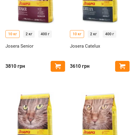
10 кг
2 кг
400 г
10 кг
2 кг
400 г
Josera Senior
Josera Catelux
3810
грн
3610
грн
Купити
Купи