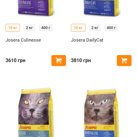
10 кг
2 кг
400 г
10 кг
2 кг
400 г
Josera Culinesse
Josera DailyCat
3610
грн
3810
грн
Купити
Купи