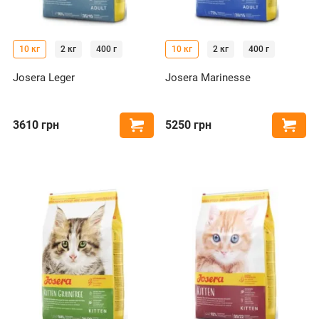
10 кг
2 кг
400 г
10 кг
2 кг
400 г
Josera Leger
Josera Marinesse
3610
грн
5250
грн
Купити
Купи