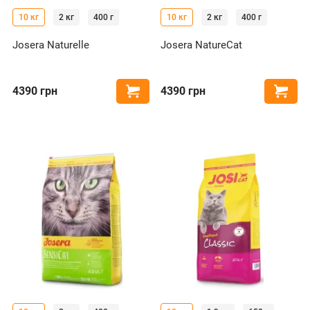
10 кг
2 кг
400 г
10 кг
2 кг
400 г
Josera Naturelle
Josera NatureCat
4390
грн
4390
грн
Купити
Купи