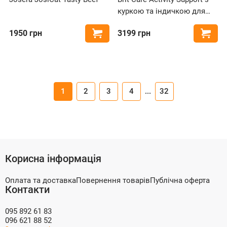
куркою та індичкою для
активних котів
1950
грн
3199
грн
Купити
Купи
1
2
3
4
...
32
Корисна інформація
Оплата та доставка
Повернення товарів
Публічна оферта
Контакти
095 892 61 83
096 621 88 52