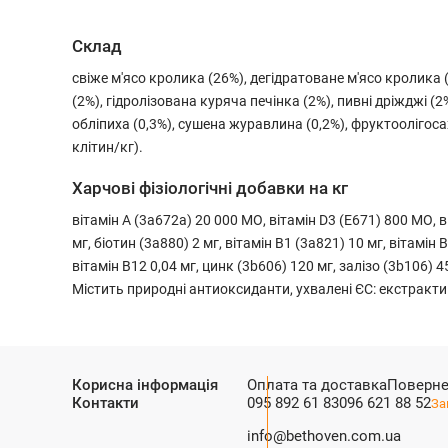
Склад
свіже м'ясо кролика (26%), дегідратоване м'ясо кролика 
(2%), гідролізована куряча печінка (2%), пивні дріжджі (
обліпиха (0,3%), сушена журавлина (0,2%), фруктоолігосах
клітин/кг).
Харчові фізіологічні добавки на кг
вітамін А (3a672a) 20 000 МО, вітамін D3 (E671) 800 МО, в
мг, біотин (3a880) 2 мг, вітамін B1 (3a821) 10 мг, вітамін
вітамін B12 0,04 мг, цинк (3b606) 120 мг, залізо (3b106) 4
Містить природні антиоксиданти, ухвалені ЄС: екстракти
Корисна інформація
Оплата та доставка
Поверне
Контакти
095 892 61 83
096 621 88 52
За
info@bethoven.com.ua