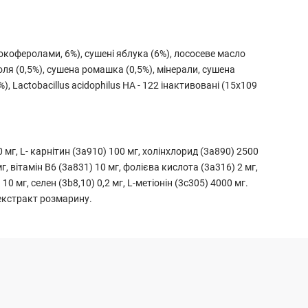
токоферолами, 6%), сушені яблука (6%), лососеве масло
соля (0,5%), сушена ромашка (0,5%), мінерали, сушена
 Lactobacillus acidophilus HA - 122 інактивовані (15x109
0 мг, L- карнітин (3a910) 100 мг, холінхлорид (3a890) 2500
мг, вітамін B6 (3a831) 10 мг, фолієва кислота (3a316) 2 мг,
10 мг, селен (3b8,10) 0,2 мг, L-метіонін (3c305) 4000 мг.
 екстракт розмарину.