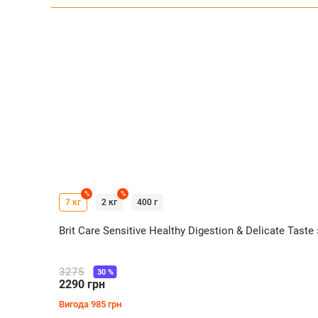
%
%
7 кг
2 кг
400 г
Brit Care Sensitive Healthy Digestion & Delicate T
3275
30
%
2290
грн
Вигода
985
грн