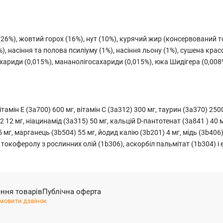
(26%), жовтий горох (16%), нут (10%), курячий жир (консервований 
2%), насіння та полова псиліуму (1%), насіння льону (1%), сушена кра
ариди (0,015%), мананолігосахариди (0,015%), юка Шидігера (0,008%),
ітамін Е (3a700) 600 мг, вітамін С (3a312) 300 мг, таурин (3a370) 250
 B2 12 мг, ніацинамід (3a315) 50 мг, кальцій D-пантотенат (3a841 ) 40 
5 мг, марганець (3b504) 55 мг, йодид калію (3b201) 4 мг, мідь (3b406) 
 токоферолу з рослинних олій (1b306), аскорбіл пальмітат (1b304) і
ння товарів
Публічна оферта
мовити дзвінок