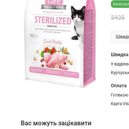
Безкошт
3425
Швидк
Швидка
У відділе
Кур'єрсь
Оплата
Готівкою
Карта Vis
Вас можуть зацікавити