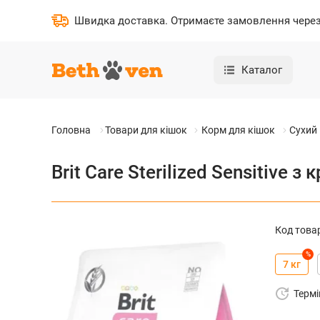
Швидка доставка
.
Отримаєте замовлення через 
Каталог
Головна
Товари для кішок
Корм для кішок
Сухий
Brit Care Sterilized Sensitive
Код това
%
7 кг
Термі