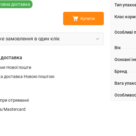
овна доставка
Тип упако
Клас корм
Купити
Особливі 
е замовлення в один клік
Вік
 доставка
Основні ін
ння Нової пошти
Бренд
ка доставка Новою поштою
Вага упако
Особливос
 при отриманні
a/Mastercard