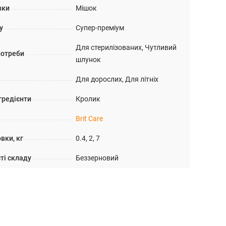
вки
Мішок
у
Супер-преміум
Для стерилізованих, Чутливий
потреби
шлунок
Для дорослих, Для літніх
гредієнти
Кролик
Brit Care
вки, кг
0.4, 2, 7
ті складу
Беззерновий