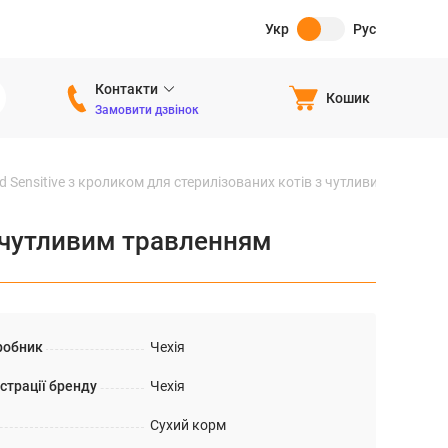
Укр
Рус
Контакти
Кошик
Замовити дзвінок
ized Sensitive з кроликом для стерилізованих котів з чутливим травле
 з чутливим травленням
робник
Чехія
страції бренду
Чехія
Сухий корм