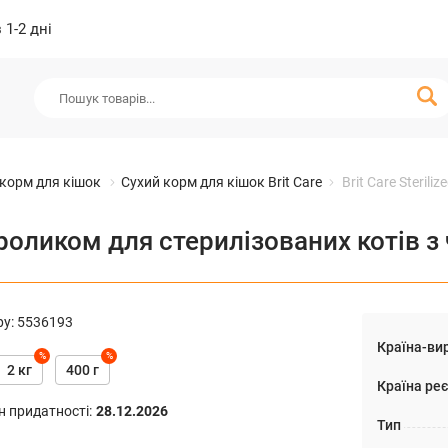
1-2 дні
 корм для кішок
Сухий корм для кішок Brit Care
Brit Care Steril
 з кроликом для стерилізованих котів
ру
:
5536193
Країна-ви
%
%
2 кг
400 г
Країна реє
н придатності
:
28.12.2026
Тип