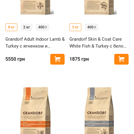
8 кг
2 кг
400 г
2 кг
400 г
Grandorf Adult Indoor Lamb &
Grandorf Skin & Coat Care
Turkey с ягненком и
White Fish & Turkey с белой
индейкой для кошек
рыбой и индейкой для
5550
грн
1875
грн
Купить
Купи
кошек с чувствительной
кожей и шерстью