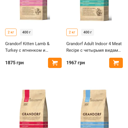
2 кг
400 г
2 кг
400 г
Grandorf Kitten Lamb &
Grandorf Adult Indoor 4 Meat
Turkey с ягненком и
Recipe с четырьмя видами
индейкой для котят
мяса для кошек
1875
грн
1967
грн
Купить
Купи