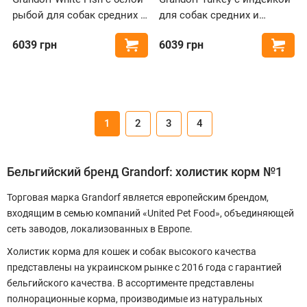
рыбой для собак средних и
для собак средних и
крупных пород
крупных пород
6039
грн
6039
грн
Купить
Купи
1
2
3
4
Бельгийский бренд Grandorf: холистик корм №1
Торговая марка Grandorf является европейским брендом,
входящим в семью компаний «United Pet Food», объединяющей
сеть заводов, локализованных в Европе.
Холистик корма для кошек и собак высокого качества
представлены на украинском рынке с 2016 года с гарантией
бельгийского качества. В ассортименте представлены
полнорационные корма, производимые из натуральных