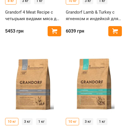
8 кг
3 кг
1 кг
10 кг
3 кг
1 кг
Grandorf 4 Meat Recipe с
Grandorf Lamb & Turkey с
четырьмя видами мяса для
ягненком и индейкой для
собак мелких пород
собак средних и крупных
5453
грн
6039
грн
Купить
Купи
пород
10 кг
3 кг
1 кг
10 кг
3 кг
1 кг