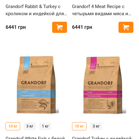
Grandorf Rabbit & Turkey с
Grandorf 4 Meat Recipe с
кроликом и индейкой для
четырьмя видами мяса и
собак средних и крупных
пробиотиками для собак
6441
грн
6441
грн
Купить
Купи
пород
средних и крупных пород
10 кг
3 кг
1 кг
10 кг
3 кг
Grandorf White Fish с белой
Grandorf Turkey с индейкой