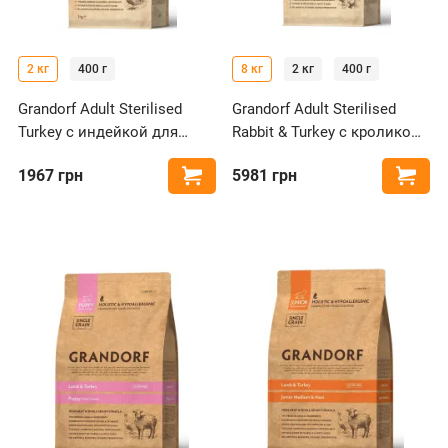
2 кг
400 г
8 кг
2 кг
400 г
Grandorf Adult Sterilised
Grandorf Adult Sterilised
Turkey с индейкой для
Rabbit & Turkey с кроликом
стерилизованных кошек
и индейка для
1967
грн
5981
грн
Купить
Купи
стерилизованных кошек