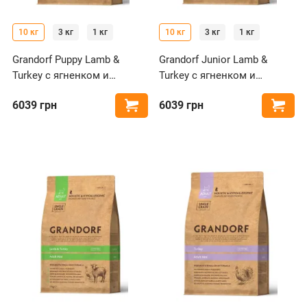
10 кг
3 кг
1 кг
10 кг
3 кг
1 кг
Grandorf Puppy Lamb &
Grandorf Junior Lamb &
Turkey с ягненком и
Turkey с ягненком и
индейкой для щенков
индейкой для щенков
6039
грн
6039
грн
Купить
Купи
мелких и средних пород
средних и крупных пород