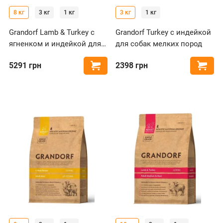
8 кг
3 кг
1 кг
3 кг
1 кг
Grandorf Lamb & Turkey с
Grandorf Turkey с индейкой
ягненком и индейкой для
для собак мелких пород
собак мелких пород
5291
грн
2398
грн
Купить
Купи