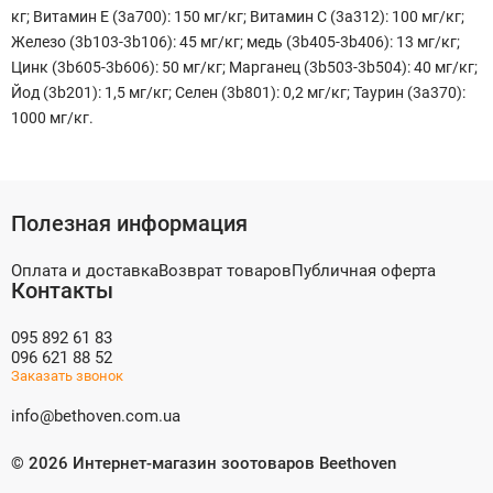
кг; Витамин Е (3a700): 150 мг/кг; Витамин С (3a312): 100 мг/кг;
Железо (3b103-3b106): 45 мг/кг; медь (3b405-3b406): 13 мг/кг;
Цинк (3b605-3b606): 50 мг/кг; Марганец (3b503-3b504): 40 мг/кг;
Йод (3b201): 1,5 мг/кг; Селен (3b801): 0,2 мг/кг; Таурин (3a370):
1000 мг/кг.
Полезная информация
Оплата и доставка
Возврат товаров
Публичная оферта
Контакты
095 892 61 83
096 621 88 52
Заказать звонок
info@bethoven.com.ua
©
2026
Интернет-магазин зоотоваров Beethoven