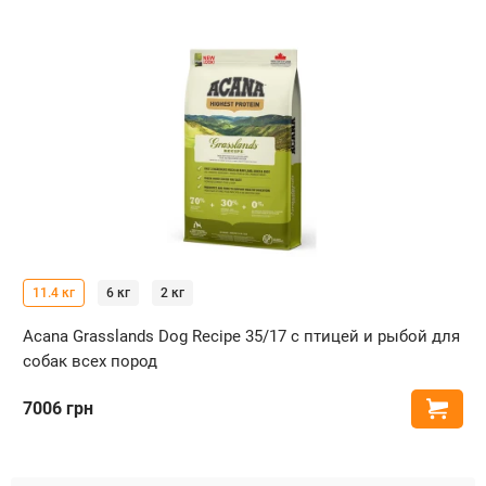
11.4 кг
6 кг
2 кг
Acana Grasslands Dog Recipe 35/17 с птицей и рыбой для
собак всех пород
7006
грн
Купи