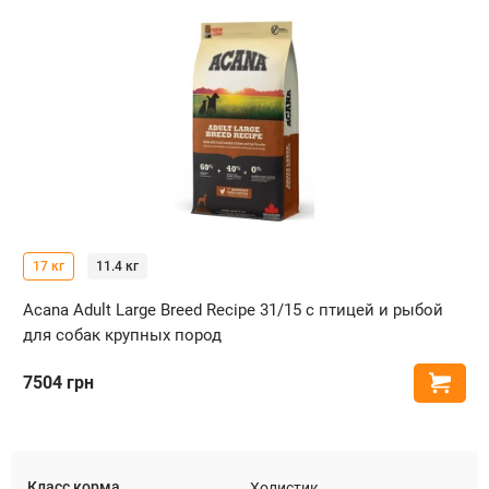
17 кг
11.4 кг
Acana Adult Large Breed Recipe 31/15 с птицей и рыбой
для собак крупных пород
7504
грн
Купи
Класс корма
Холистик