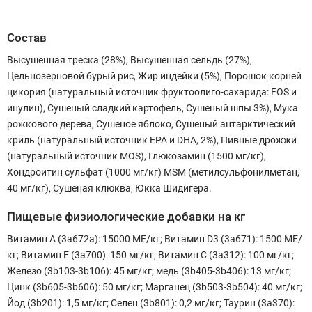
Состав
Высушенная треска (28%), Высушенная сельдь (27%),
Цельнозерновой бурый рис, Жир индейки (5%), Порошок корней
цикория (натуральный источник фруктоолиго-сахарида: FOS и
инулин), Сушеный сладкий картофель, Сушеный шпы 3%), Мука
рожкового дерева, Сушеное яблоко, Сушеный антарктический
криль (натуральный источник EPA и DHA, 2%), Пивные дрожжи
(натуральный источник MOS), Глюкозамин (1500 мг/кг),
Хондроитин сульфат (1000 мг/кг) MSM (метилсульфонилметан,
40 мг/кг), Сушеная клюква, Юкка Шидигера.
Пищевые физиологические добавки на кг
Витамин А (3a672a): 15000 МЕ/кг; Витамин D3 (3a671): 1500 МЕ/
кг; Витамин Е (3a700): 150 мг/кг; Витамин С (3a312): 100 мг/кг;
Железо (3b103-3b106): 45 мг/кг; медь (3b405-3b406): 13 мг/кг;
Цинк (3b605-3b606): 50 мг/кг; Марганец (3b503-3b504): 40 мг/кг;
Йод (3b201): 1,5 мг/кг; Селен (3b801): 0,2 мг/кг; Таурин (3a370):