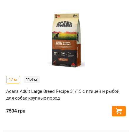
17 кг
11.4 кг
Acana Adult Large Breed Recipe 31/15 с птицей и рыбой
для собак крупных пород
7504
грн
Купи