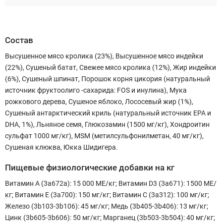
Состав
Высушенное мясо кролика (23%), Высушенное мясо индейки
(22%), Сушеный батат, Свежее мясо кролика (12%), Жир индейки
(6%), Сушеный шпинат, Порошок корня цикория (натуральный
источник фруктоолиго -сахарида: FOS и инулина), Мука
рожкового дерева, Сушеное яблоко, Лососевый жир (1%),
Сушеный антарктический криль (натуральный источник EPA и
DHA, 1%), Льняное семя, Глюкозамин (1500 мг/кг), Хондроитин
сульфат 1000 мг/кг), MSM (метилсульфонилметан, 40 мг/кг),
Сушеная клюква, Юкка Шидигера.
Пищевые физиологические добавки на кг
Витамин А (3a672a): 15 000 МЕ/кг; Витамин D3 (3a671): 1500 МЕ/
кг; Витамин Е (3a700): 150 мг/кг; Витамин С (3a312): 100 мг/кг;
Железо (3b103-3b106): 45 мг/кг; Медь (3b405-3b406): 13 мг/кг;
Цинк (3b605-3b606): 50 мг/кг; Марганец (3b503-3b504): 40 мг/кг;