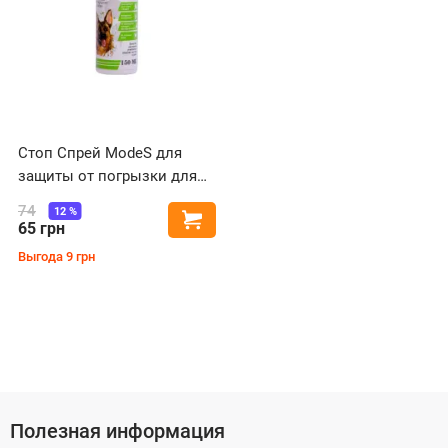
Стоп Спрей ModeS для
защиты от погрызки для
собак 150 мл
74
12
%
Купить
65
грн
Выгода
9
грн
Полезная информация