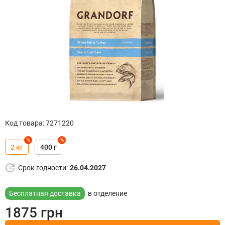
Код товара
:
7271220
%
%
2 кг
400 г
Срок годности
:
26.04.2027
Бесплатная доставка
в отделение
1875
грн