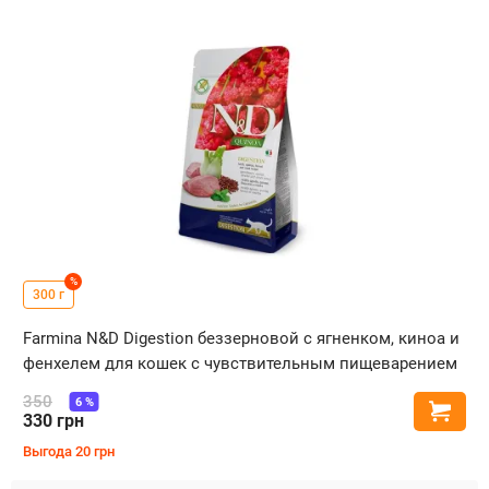
%
300 г
Farmina N&D Digestion беззерновой с ягненком, киноа и
фенхелем для кошек с чувствительным пищеварением
350
6
%
Купи
330
грн
Выгода
20
грн