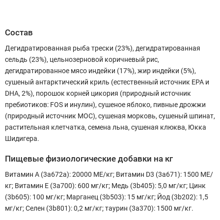
Состав
Дегидратированная рыба трески (23%), дегидратированная
сельдь (23%), цельнозерновой коричневый рис,
дегидратированное мясо индейки (17%), жир индейки (5%),
сушеный антарктический криль (естественный источник EPA и
DHA, 2%), порошок корней цикория (природный источник
пребиотиков: FOS и инулин), сушеное яблоко, пивные дрожжи
(природный источник МОС), сушеная морковь, сушеный шпинат,
растительная клетчатка, семена льна, сушеная клюква, Юкка
Шидигера.
Пищевые физиологические добавки на кг
Витамин А (3a672a): 20000 МЕ/кг; Витамин D3 (3a671): 1500 МЕ/
кг; Витамин Е (3a700): 600 мг/кг; Медь (3b405): 5,0 мг/кг; Цинк
(3b605): 100 мг/кг; Марганец (3b503): 15 мг/кг; Йод (3b202): 1,5
мг/кг; Селен (3b801): 0,2 мг/кг; таурин (3a370): 1500 мг/кг.