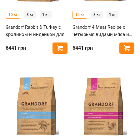
10 кг
3 кг
1 кг
10 кг
3 кг
1 кг
Grandorf Rabbit & Turkey с
Grandorf 4 Meat Recipe с
кроликом и индейкой для
четырьмя видами мяса и
собак средних и крупных
пробиотиками для собак
6441
грн
6441
грн
Купить
Купи
пород
средних и крупных пород