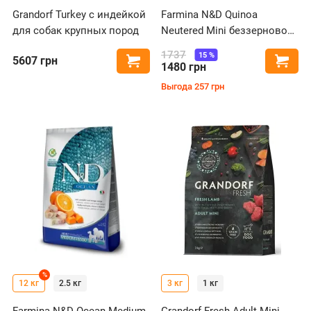
Grandorf Turkey с индейкой
Farmina N&D Quinoa
для собак крупных пород
Neutered Mini беззерновой
с уткой, киноа, брокколи и
1737
15
%
5607
грн
Купить
Купи
спаржей для
1480
грн
стерилизованных собак
Выгода
257
грн
малых пород
%
12 кг
2.5 кг
3 кг
1 кг
Farmina N&D Ocean Medium
Grandorf Fresh Adult Mini