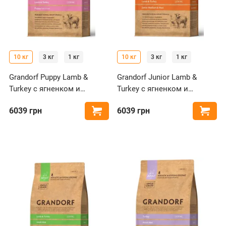
10 кг
3 кг
1 кг
10 кг
3 кг
1 кг
Grandorf Puppy Lamb &
Grandorf Junior Lamb &
Turkey с ягненком и
Turkey с ягненком и
индейкой для щенков
индейкой для щенков
6039
грн
6039
грн
Купить
Купи
мелких и средних пород
средних и крупных пород