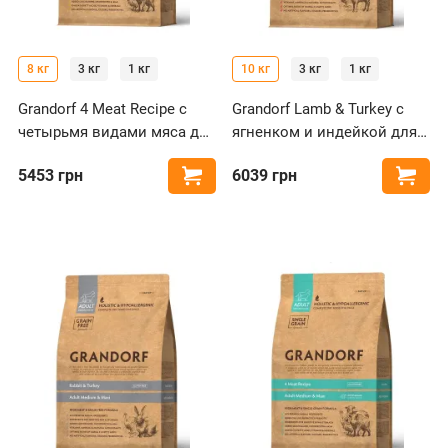
8 кг
3 кг
1 кг
10 кг
3 кг
1 кг
Grandorf 4 Meat Recipe с
Grandorf Lamb & Turkey с
четырьмя видами мяса для
ягненком и индейкой для
собак мелких пород
собак средних и крупных
5453
грн
6039
грн
Купить
Купи
пород