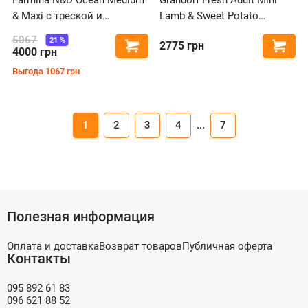
& Maxi с треской и
Lamb & Sweet Potato
апельсином для собак
беззерновой с ягненком и
5067
21
%
2775
грн
Купить
Купи
средних и крупных пород
бататом для собак мелких
4000
грн
пород
Выгода
1067
грн
1
2
3
4
...
7
Полезная информация
Оплата и доставка
Возврат товаров
Публичная оферта
Контакты
095 892 61 83
096 621 88 52