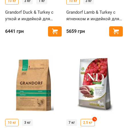
10 кг
3 кг
1 кг
10 кг
3 кг
Grandorf Duck & Turkey с
Grandorf Lamb & Turkey с
уткой и индейкой для
ягненком и индейкой для
собак средних и крупных
собак крупных пород
6441
грн
5659
грн
Купить
Купи
пород
%
10 кг
3 кг
7 кг
2.5 кг