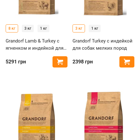
8 кг
3 кг
1 кг
3 кг
1 кг
Grandorf Lamb & Turkey с
Grandorf Turkey с индейкой
ягненком и индейкой для
для собак мелких пород
собак мелких пород
5291
грн
2398
грн
Купить
Купи