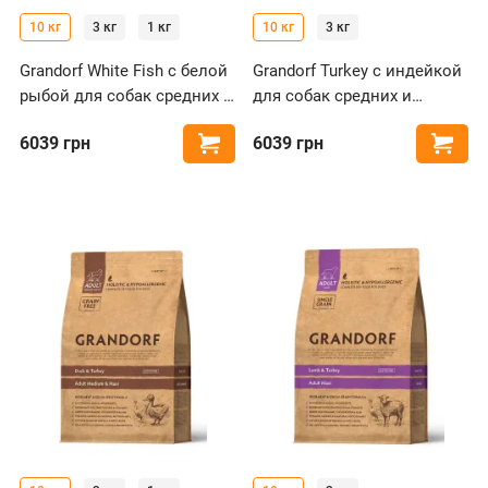
10 кг
3 кг
1 кг
10 кг
3 кг
Grandorf White Fish с белой
Grandorf Turkey с индейкой
рыбой для собак средних и
для собак средних и
крупных пород
крупных пород
6039
грн
6039
грн
Купить
Купи