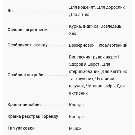
Для кошенят, Для дорослих,
Вік
Для літніх
Курка, Індичка, Оселедець,
Основні інгредієнти
Хек
Особливості складу
Беззерновий, Гіпоалергенний
Виведення грудок шерсті,
Здоров'я шерсті, Для
стерилізованих, Для вагітних
Особливі потреби
та годуючих, Чутливий
шлунок, Чутлива шкіра, Для
активних
Країна-виробник
Канада
Країна реєстрації бренду
Канада
Тип упаковки
Мішок