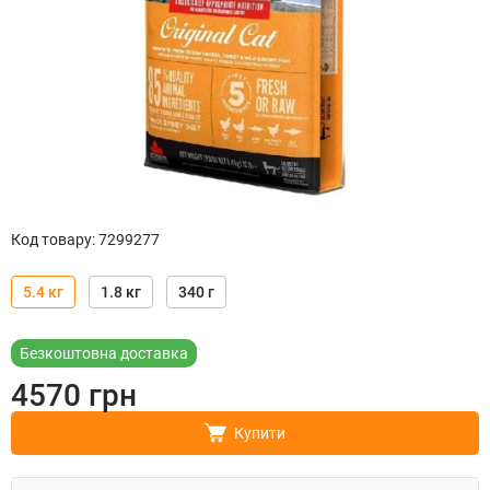
Код товару
:
7299277
5.4 кг
1.8 кг
340 г
Безкоштовна доставка
4570
грн
Купити