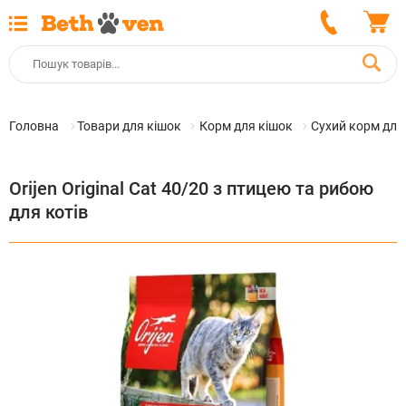
Головна
Товари для кішок
Корм для кішок
Сухий корм для
Orijen Original Cat 40/20 з птицею та рибою
для котів