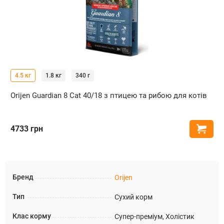
4.5 кг
1.8 кг
340 г
Orijen Guardian 8 Cat 40/18 з птицею та рибою для котів
4733
грн
Купи
Бренд
Orijen
Тип
Сухий корм
Клас корму
Супер-преміум, Холістик