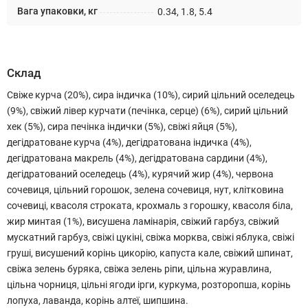
Вага упаковки, кг
0.34, 1.8, 5.4
Склад
Свіже курча (20%), сира індичка (10%), сирий цільний оселедець
(9%), свіжий лівер курчати (печінка, серце) (6%), сирий цільний
хек (5%), сира печінка індички (5%), свіжі яйця (5%),
дегідратоване курча (4%), дегідратована індичка (4%),
дегідратована макрель (4%), дегідратована сардини (4%),
дегідратований оселедець (4%), курячий жир (4%), червона
сочевиця, цільний горошок, зелена сочевиця, нут, клітковина
сочевиці, квасоля строката, крохмаль з горошку, квасоля біла,
жир минтая (1%), висушена ламінарія, свіжий гарбуз, свіжий
мускатний гарбуз, свіжі цукіні, свіжа морква, свіжі яблука, свіжі
груші, висушений корінь цикорію, капуста кале, свіжий шпинат,
свіжа зелень буряка, свіжа зелень ріпи, цільна журавлина,
цільна чорниця, цільні ягоди ірги, куркума, розторопша, корінь
лопуха, лаванда, корінь алтеї, шипшина.