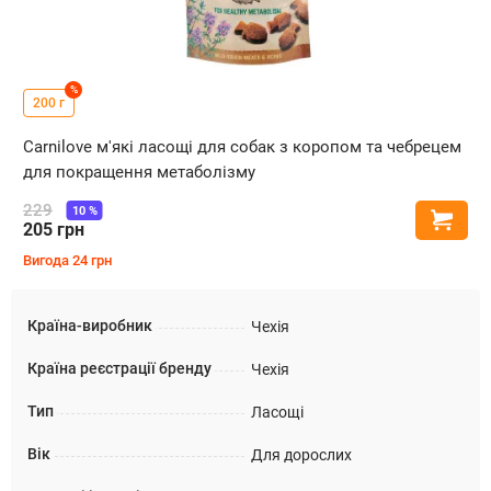
%
200 г
Carnilove м'які ласощі для собак з коропом та чебрецем
для покращення метаболізму
229
10
%
Купи
205
грн
Вигода
24
грн
Країна-виробник
Чехія
Країна реєстрації бренду
Чехія
Тип
Ласощі
Вік
Для дорослих