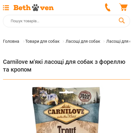
Головна
Товари для собак
Ласощі для собак
Ласощі для со
Carnilove м'які ласощі для собак з фореллю
та кропом