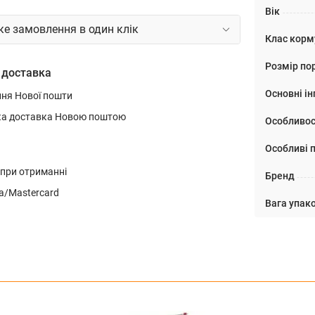
Вік
е замовлення в один клік
Клас корм
Розмір по
 доставка
Основні ін
ння Нової пошти
ка доставка Новою поштою
Особливос
Особливі 
 при отриманні
Бренд
a/Mastercard
Вага упако