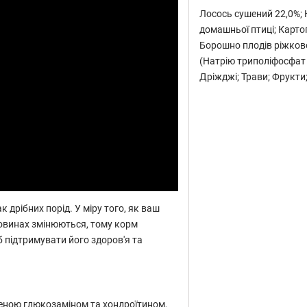
Лосось сушений 22,0%; 
домашньої птиці; Карто
Борошно плодів ріжково
(Натрію триполіфосфат 
Дріжджі; Трави; Фрукти;
к дрібних порід. У міру того, як ваш
овинах змінюються, тому корм
б підтримувати його здоров'я та
ченою глюкозаміном та хондроїтином,