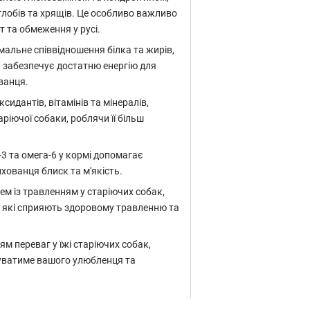
глобів та хрящів. Це особливо важливо
 та обмеження у русі.
имальне співвідношення білка та жирів,
н забезпечує достатню енергію для
ванця.
идантів, вітамінів та мінералів,
аріючої собаки, роблячи її більш
3 та омега-6 у кормі допомагає
хованця блиск та м'якість.
м із травленням у старіючих собак,
и, які сприяють здоровому травленню та
ям переваг у їжі старіючих собак,
дуватиме вашого улюбленця та