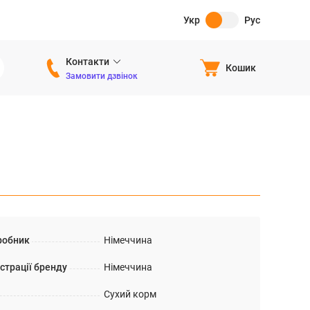
Укр
Рус
Контакти
Кошик
Замовити дзвінок
робник
Німеччина
страції бренду
Німеччина
Сухий корм