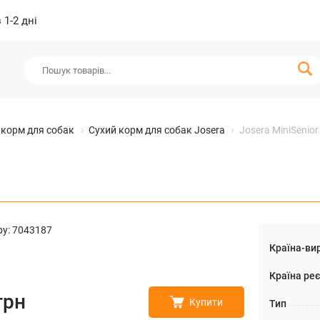
1-2 дні
 корм для собак
Сухий корм для собак Josera
Josera MiniSenior
ру
:
7043187
Країна-ви
Країна реє
грн
Купити
Тип