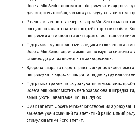
Josera MiniSenior допомагає підтримувати здоров'я су
для старіючих собак, які можуть відчувати дискомфорт
Рівень активності та енергія: корм MiniSenior має опт
спеціально адаптоване до потреб старіючих собак. Ві
підтримки активності та життєрадісності вашого вихо
Підтримка імунної системи: завдяки включенню антиокс
Josera MiniSenior сприяє зміцненню імунної системи ст
стійкою до різних інфекцій та захворювань.
Здорова шкіра та шерсть: рівень жирних кислот омега-
підтримувати здоров'я шкіри та надає хутру вашого ви
Підтримка травлення: з урахуванням можливих пробле
Josera MiniSenior містить легкозасвоювані інгредієнт
зменшують навантаження на шлунок.
Смак і апетит: Josera MiniSenior створений з урахуванн
забезпечуючи смачний та апетитний раціон, який ра
стимулюватиме його апетит.