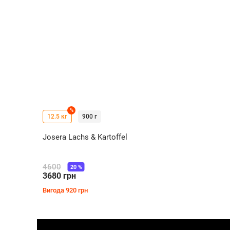
%
12.5 кг
900 г
Josera Lachs & Kartoffel
4600
20
%
3680
грн
Вигода
920
грн