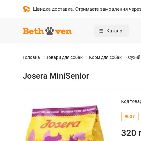
Швидка доставка
.
Отримаєте замовлення через 
Каталог
Головна
Товари для собак
Корм для собак
Сухий
Josera MiniSenior
Код това
900 г
320