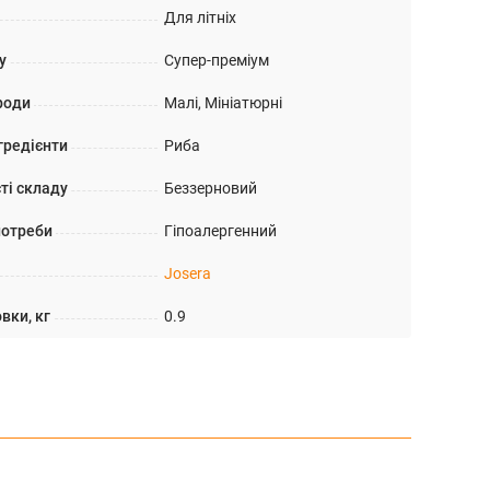
Для літніх
у
Супер-преміум
роди
Малі, Мініатюрні
гредієнти
Риба
ті складу
Беззерновий
потреби
Гіпоалергенний
Josera
вки, кг
0.9