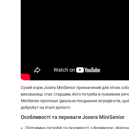
Сухий корм Josera MiniSenior призначений для літніх соба
вихованець стає старшим, його потреби в поживних реч
MiniSenior пропонує ідеальне поєднання інгредієнтів, що
добробут на етапі зрілості.
Особливості та переваги Josera MiniSenior
Підтримка суглобів та рухливості: з формулою, збага