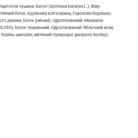
Картопля сушена; Батат (Ipomoea batatas L.); Жир
пляний білок; Бурякова клітковина; Горохове борошно;
го дерева; Білок рибний, гідролізований; Мінерали
0,35%); Білок тваринний, гідролізований; Яблучний жом;
 Корінь цикорію, мелений (природнє джерело інуліну).