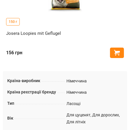
150 г
Josera Loopies mit Geflugel
156
грн
Купи
Країна-виробник
Німеччина
Країна реєстрації бренду
Німеччина
Тип
Ласощі
Для цуценят, Для дорослих,
Вік
Для літніх