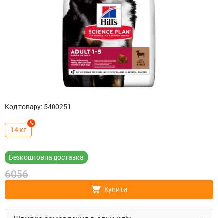
Код товару
:
5400251
%
14 кг
Безкоштовна доставка
6056
Купити