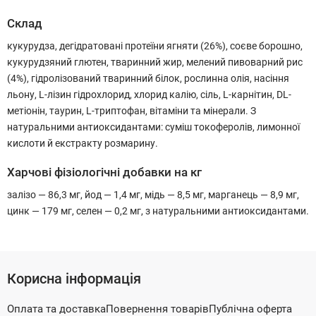
Склад
кукурудза, дегідратовані протеїни ягняти (26%), соєве борошно,
кукурудзяний глютен, тваринний жир, мелений пивоварний рис
(4%), гідролізований тваринний білок, рослинна олія, насіння
льону, L-лізин гідрохлорид, хлорид калію, сіль, L-карнітин, DL-
метіонін, таурин, L-триптофан, вітаміни та мінерали. З
натуральними антиоксидантами: суміш токоферолів, лимонної
кислоти й екстракту розмарину.
Харчові фізіологічні добавки на кг
залізо — 86,3 мг, йод — 1,4 мг, мідь — 8,5 мг, марганець — 8,9 мг,
цинк — 179 мг, селен — 0,2 мг, з натуральними антиоксидантами.
Корисна інформація
Оплата та доставка
Повернення товарів
Публічна оферта