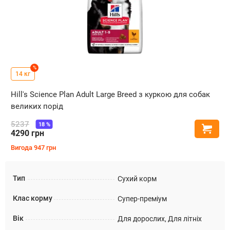
%
14 кг
Hill's Science Plan Adult Large Breed з куркою для собак
великих порід
5237
18
%
Купи
4290
грн
Вигода
947
грн
Тип
Сухий корм
Клас корму
Супер-преміум
Вік
Для дорослих, Для літніх