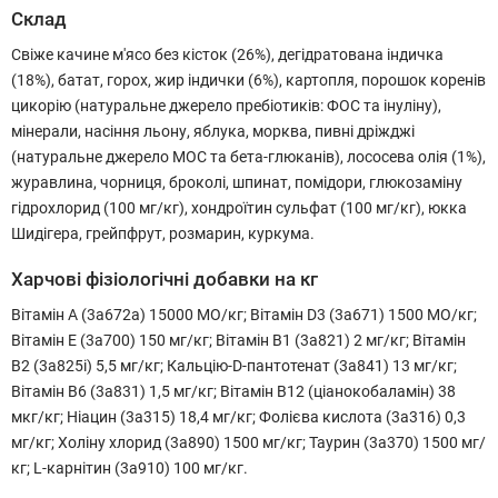
Склад
Свіже качине м'ясо без кісток (26%), дегідратована індичка
(18%), батат, горох, жир індички (6%), картопля, порошок коренів
цикорію (натуральне джерело пребіотиків: ФОС та інуліну),
мінерали, насіння льону, яблука, морква, пивні дріжджі
(натуральне джерело МОС та бета-глюканів), лососева олія (1%),
журавлина, чорниця, броколі, шпинат, помідори, глюкозаміну
гідрохлорид (100 мг/кг), хондроїтин сульфат (100 мг/кг), юкка
Шидігера, грейпфрут, розмарин, куркума.
Харчові фізіологічні добавки на кг
Вітамін A (3a672a) 15000 МО/кг; Вітамін D3 (3a671) 1500 МО/кг;
Вітамін E (3a700) 150 мг/кг; Вітамін B1 (3a821) 2 мг/кг; Вітамін
B2 (3a825i) 5,5 мг/кг; Кальцію-D-пантотенат (3a841) 13 мг/кг;
Вітамін B6 (3a831) 1,5 мг/кг; Вітамін B12 (ціанокобаламін) 38
мкг/кг; Ніацин (3a315) 18,4 мг/кг; Фолієва кислота (3a316) 0,3
мг/кг; Холіну хлорид (3a890) 1500 мг/кг; Таурин (3a370) 1500 мг/
кг; L-карнітин (3a910) 100 мг/кг.