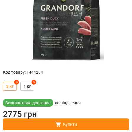
Код товару
:
1444284
%
%
3 кг
1 кг
Безкоштовна доставка
до відділення
2775
грн
Купити