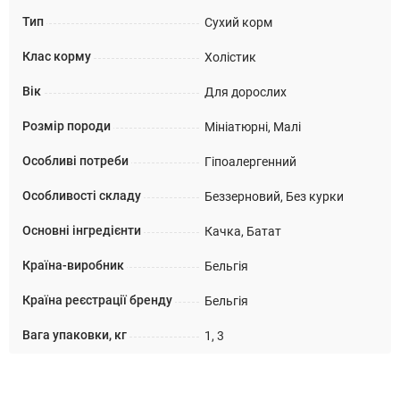
Тип
Сухий корм
Клас корму
Холістик
Вік
Для дорослих
Розмір породи
Мініатюрні, Малі
Особливі потреби
Гіпоалергенний
Особливості складу
Беззерновий, Без курки
Основні інгредієнти
Качка, Батат
Країна-виробник
Бельгія
Країна реєстрації бренду
Бельгія
Вага упаковки, кг
1, 3