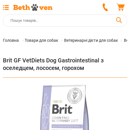
Головна
Товари для собак
Ветеринарні дієти для собак
Вет
Brit GF VetDiets Dog Gastrointestinal з
оселедцем, лососем, горохом