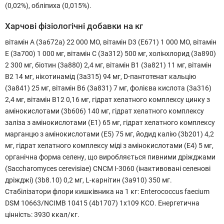
(0,02%), обліпиха (0,015%).
Харчові фізіологічні добавки на кг
вітамін A (3a672a) 22 000 MO, вітамін D3 (E671) 1 000 MO, вітамін
E (3a700) 1 000 мг, вітамін C (3a312) 500 мг, холінхлорид (3a890)
2 300 мг, біотин (3a880) 2,4 мг, вітамін B1 (3a821) 11 мг, вітамін
B2 14 мг, нікотинамід (3a315) 94 мг, D-пантотенат кальцію
(3a841) 25 мг, вітамін B6 (3a831) 7 мг, фолієва кислота (3a316)
2,4 мг, вітамін B12 0,16 мг, гідрат хелатного комплексу цинку з
амінокислотами (3b606) 140 мг, гідрат хелатного комплексу
заліза з амінокислотами (E1) 65 мг, гідрат хелатного комплексу
марганцю з амінокислотами (E5) 75 мг, йодид калію (3b201) 4,2
мг, гідрат хелатного комплексу міді з амінокислотами (E4) 5 мг,
органічна форма селену, що виробляється пивними дріжджами
(Saccharomyces cerevisiae) CNCM I-3060 (інактивовані селенові
дріжджі) (3b8.10) 0,2 мг, L-карнітин (3a910) 350 мг.
Стабілізатори флори кишківника на 1 кг: Enterococcus faecium
DSM 10663/NCIMB 10415 (4b1707) 1x109 КСО. Енергетична
цінність: 3930 ккал/кг.