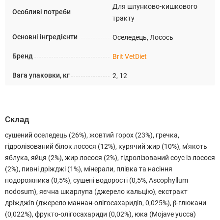
Для шлунково-кишкового
Особливі потреби
тракту
Основні інгредієнти
Оселедець, Лосось
Бренд
Brit VetDiet
Вага упаковки, кг
2, 12
Склад
сушений оселедець (26%), жовтий горох (23%), гречка,
гідролізований білок лосося (12%), курячий жир (10%), м'якоть
яблука, яйця (2%), жир лосося (2%), гідролізований соус із лосося
(2%), пивні дріжджі (1%), мінерали, плівка та насіння
подорожника (0,5%), сушені водорості (0,5%, Ascophyllum
nodosum), яєчна шкарлупа (джерело кальцію), екстракт
дріжджів (джерело маннан-олігосахаридів, 0,025%), β-глюкани
(0,022%), фрукто-олігосахариди (0,02%), юка (Mojave yucca)