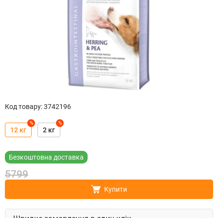
Код товару
:
3742196
%
%
12 кг
2 кг
Безкоштовна доставка
5799
Купити