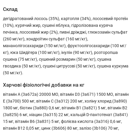
Склад
дегідратований лосось (35%), картопля (34%), лососевий протеїн
(10%), курячий жир, сушені яблука, гідролізована куряча
печінка, лососевий жир (2%), пивні дріжджі, глюкозамін сульфат
(260 мг/кг), хондроїтин сульфат (160 мг/кг),
мананолігосахариди (150 мг/кг), фруктоолігосахариди (100 мг/
кг), юка Шидігера (100 мг/кг), інулін (90 мг/кг), розторопша
сушена (75 мг/кг), сушений розмарин (50 мг/кг), сушена
гвоздика (50 мг/кг), сушені цитрусові (50 мг/кг), сушена куркума
(50 мг/кг).
Харчові фізіологічні добавки на кг
вітамін A (3a672a) 20000 МО, вітамін D3 (3a671) 1500 МО, вітамін
E (3a700) 500 мг, вітамін С (3a312) 200 мг, холіну хлорид (3a890)
1800 мг, біотин (3a880) 0,6 мг, вітамін В1 (3a821) 5 мг, вітамін B2
(3a825i) 6 мг, ніацин (3a315) 22 мг, кальцій D-пантотенат (3a841)
15 мг, вітамін B6 (3a831) 5 мг, фолієва кислота (3a316) 0,6 мг,
вітамін В12 0,05 мг, цинк (3b606) 80 мг, залізо (3b106) 70 мг,