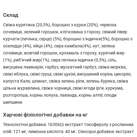
Склад
Свіжа курятина (20,5%), борошно з курки (20%), червона
сочевиця, зелений горошок, клітковина з гороху, свіжий лівер
курчати (печінка, серце) (5%), борошно з індички(5%), борошно з
оселедця (4%), яйця (4%), сира камбала(4%), нут, зелена
сочевиця, жовтий горошок, крохмаль з гороху, курячий жир
(1%), риб’ячий жир(1%), сира печінка індички (0,5%), сіль,
висушена ламінарія, гарбуз, мускатний гарбуз, свіжа морква,
свіжі яблука, свіжі груші, свіжі цукіні, висушений корінь цикорію,
капуста Кале, шпинат, свіжа зелень ріпи, зелень буряка, свіжа
цільна журавлина, свіжа чорниця, свіжі ягоди ірги, куркума,
розторопша, корінь лопуха, лаванда, корінь алтеї, плоди
шипшини.
Харчові фізіологічні добавки на кг
Технологічні добавки: 1b306(i) екстракт токоферолу з рослинних
олій: 121 мг, лимонна кислота: 40 мг. Сенсорні добавки: екстракт