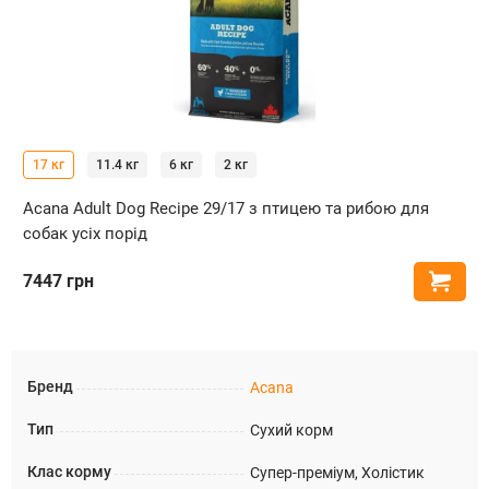
17 кг
11.4 кг
6 кг
2 кг
Acana Adult Dog Recipe 29/17 з птицею та рибою для
собак усіх порід
7447
грн
Купи
Бренд
Acana
Тип
Сухий корм
Клас корму
Супер-преміум, Холістик