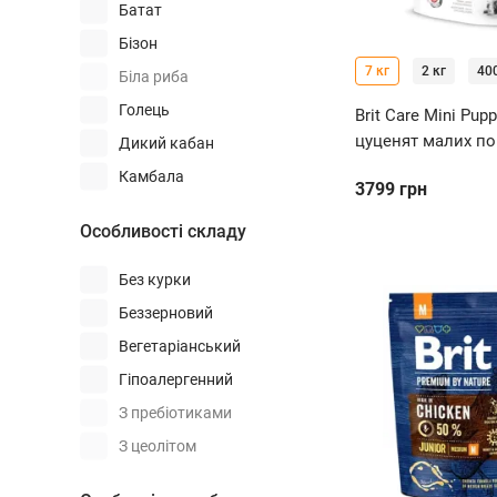
Батат
Бізон
7 кг
2 кг
400
Біла риба
Голець
Brit Care Mini Pup
цуценят малих по
Дикий кабан
Камбала
3799
грн
Качка
Особливості складу
Козлятина
Комахи
Без курки
Кролик
Беззерновий
Курка
Вегетаріанський
Лосось
Гіпоалергенний
М'ясо
З пребіотиками
Макрель
З цеолітом
Морський окунь
Монопротеїновий