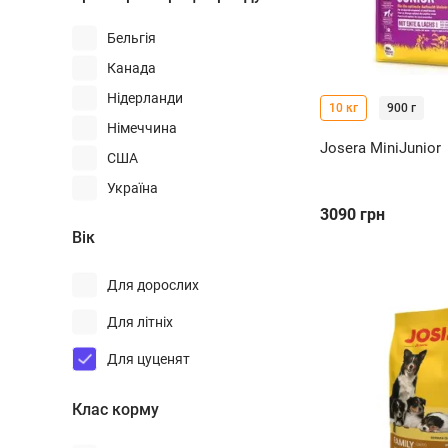
Бельгія
Канада
Нідерланди
10 кг
900 г
Німеччина
Josera MiniJunior
США
Україна
3090
грн
Чехія
Вік
Іспанія
Італія
Для дорослих
Для літніх
Для цуценят
Клас корму