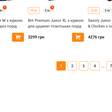
%
%
кг
15 кг
3 кг
12 кг
3 кг
or M з куркою
Brit Premium Junior XL з куркою
Savory Junior
ніх порід
для цуценят гігантських порід
& Chicken з 
куркою для ц
3299
грн
4276
грн
Купити
Купити
порід
1
2
3
4
...