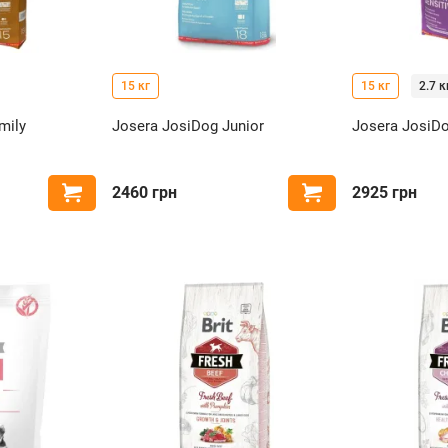
15 кг
15 кг
2.7 к
mily
Josera JosiDog Junior
Josera JosiDo
2460
грн
2925
грн
Купити
Купити