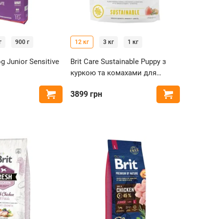
г
900 г
12 кг
3 кг
1 кг
g Junior Sensitive
Brit Care Sustainable Puppy з
куркою та комахами для
цуценят
3899
грн
Купити
Купити