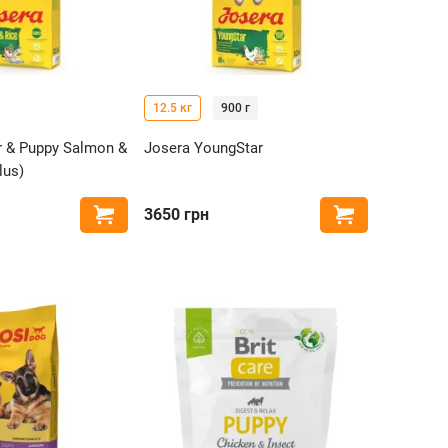
12.5 кг
900 г
r & Puppy Salmon &
Josera YoungStar
lus)
3650
грн
Купити
Купити