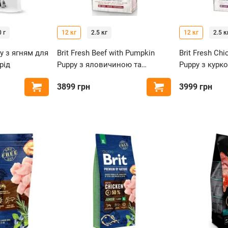
 г
12 кг
2.5 кг
12 кг
2.5 к
py з ягням для
Brit Fresh Beef with Pumpkin
Brit Fresh Chi
рід
Puppy з яловичиною та
Puppy з курк
гарбузом для цуценят великих
для цуценят в
3899
грн
3999
грн
Купити
Купити
порід