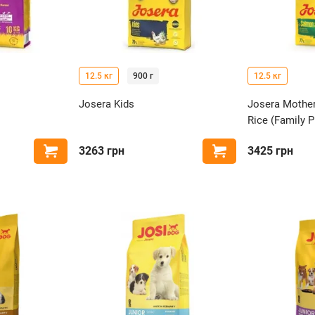
12.5 кг
900 г
12.5 кг
Josera Kids
Josera Mothe
Rice (Family P
3263
грн
3425
грн
Купити
Купити