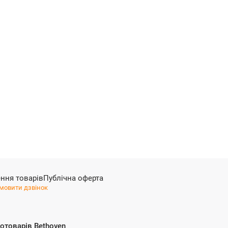
ння товарів
Публічна оферта
мовити дзвінок
отоварів Bethoven