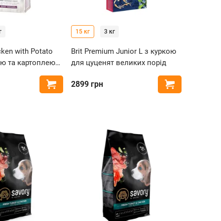
г
15 кг
3 кг
cken with Potato
Brit Premium Junior L з куркою
ою та картоплею
для цуценят великих порід
сіх порід
2899
грн
Купити
Купити