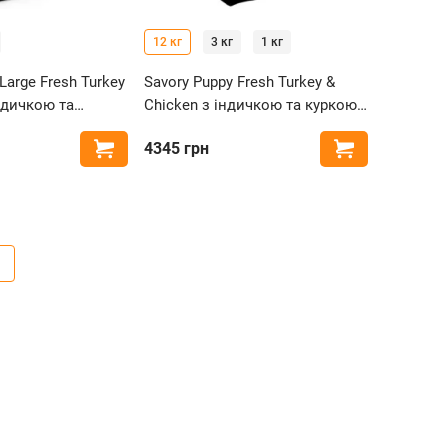
12 кг
3 кг
1 кг
 Large Fresh Turkey
Savory Puppy Fresh Turkey &
індичкою та
Chicken з індичкою та куркою
уценят великих
для цуценят усіх порід
4345
грн
Купити
Купити
7