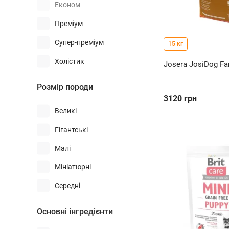
Економ
Преміум
Супер-преміум
15 кг
Холістик
Josera JosiDog Fa
Розмір породи
3120
грн
Великі
Гігантські
Малі
Мініатюрні
Середні
Основні інгредієнти