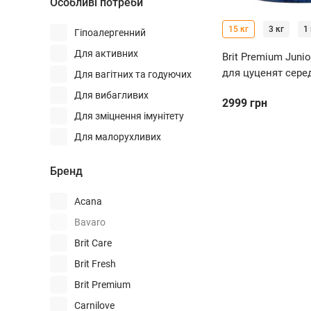
Особливі потреби
Оленина
Оселедець
15 кг
3 кг
1 
Гіпоалергенний
Перепілка
Для активних
Brit Premium Juni
Путасу
для цуценят серед
Для вагітних та годуючих
Риба
Для вибагливих
2999
грн
Сардини
Для зміцнення імунітету
Свинина
Для малорухливих
Солея
Для підтримки суглобів
Бренд
Страус
Для стерилізованих
Судак
Для схильних до алергії
Acana
Телятина
Здоров'я сечової системи
Bavaro
Тріска
Здоров'я шерсті
Brit Care
Тунець
Здоров'я шкіри та шерсті
Brit Fresh
Фазан
При харчовій алергії
Brit Premium
Форель
Проти ожиріння
Carnilove