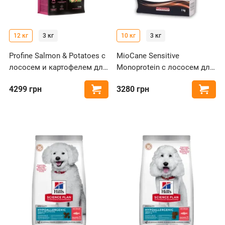
12 кг
3 кг
10 кг
3 кг
Profine Salmon & Potatoes с
MioCane Sensitive
лососем и картофелем для
Monoprotein с лососем для
собак
собак средних и больших
4299
грн
3280
грн
Купить
Купи
пород