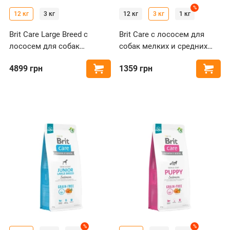
%
12 кг
3 кг
12 кг
3 кг
1 кг
Brit Care Large Breed с
Brit Care с лососем для
лососем для собак
собак мелких и средних
крупных пород
пород
4899
грн
1359
грн
Купить
Купи
%
%