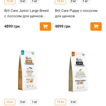
12 кг
3 кг
1 кг
12 кг
3 кг
1 кг
Brit Care Junior Large Breed
Brit Care Puppy с лососем
с лососем для щенков
для щенков
крупных пород
4899
грн
4899
грн
Купить
Купи
12 кг
3 кг
1 кг
12 кг
3 кг