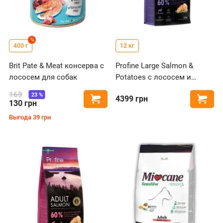
%
400 г
12 кг
Brit Pate & Meat консерва с
Profine Large Salmon &
лососем для собак
Potatoes с лососем и
картофелем для собак
169
23
%
4399
грн
Купить
Купи
больших пород
130
грн
Выгода
39
грн