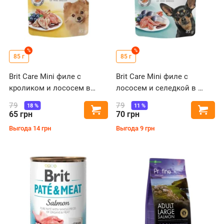
%
%
85 г
85 г
Brit Care Mini филе с
Brit Care Mini филе с
кроликом и лососем в
лососем и селедкой в ​​
соусе для собак малых
соусе для
79
79
18
%
11
%
Купить
Купи
пород
стерилизованных собак
65
грн
70
грн
малых пород
Выгода
14
грн
Выгода
9
грн