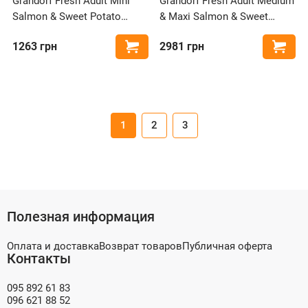
Grandorf Fresh Adult Mini
Grandorf Fresh Adult Medium
Salmon & Sweet Potato
& Maxi Salmon & Sweet
беззерновой с лососем и
Potato беззерновой с
1263
грн
2981
грн
Купить
Купи
бататом для собак мелких
лососем и бататом для
пород
собак средних и крупных
пород
1
2
3
Полезная информация
Оплата и доставка
Возврат товаров
Публичная оферта
Контакты
095 892 61 83
096 621 88 52