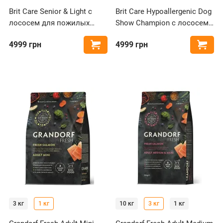
Brit Care Senior & Light с
Brit Care Hypoallergenic Dog
лососем для пожилых
Show Champion с лососем
собак
и сельдью для
4999
грн
4999
грн
Купить
Купи
выставочных собак
3 кг
1 кг
10 кг
3 кг
1 кг