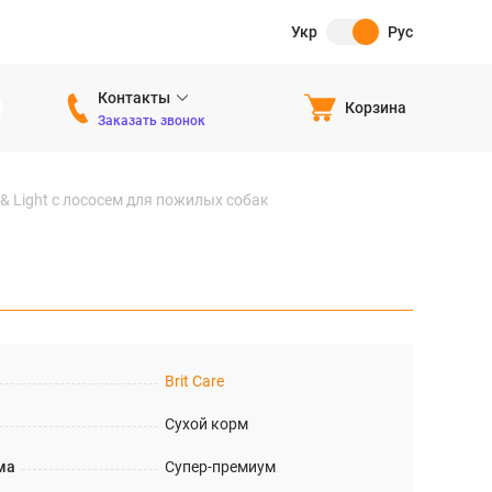
Укр
Рус
Контакты
Корзина
Заказать звонок
or & Light с лососем для пожилых собак
Brit Care
Сухой корм
ма
Супер-премиум