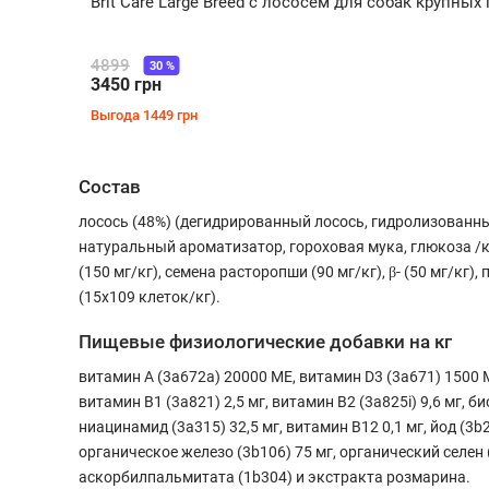
Brit Care Large Breed с лососем для собак крупных
4899
30
%
3450
грн
Выгода
1449
грн
Состав
лосось (48%) (дегидрированный лосось, гидролизованны
натуральный ароматизатор, гороховая мука, глюкоза /кг
(150 мг/кг), семена расторопши (90 мг/кг), β- (50 мг/кг)
(15х109 клеток/кг).
Пищевые физиологические добавки на кг
витамин А (3a672a) 20000 МЕ, витамин D3 (3a671) 1500 МЕ
витамин B1 (3a821) 2,5 мг, витамин B2 (3a825i) 9,6 мг, б
ниацинамид (3a315) 32,5 мг, витамин B12 0,1 мг, йод (3b
органическое железо (3b106) 75 мг, органический селен
аскорбилпальмитата (1b304) и экстракта розмарина.