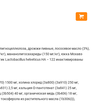
Brit Car
4899
33
Купить
3300
грн
Выгода
15
 лигноцеллюлоза, дрожжи пивные, лососевое масло (3%),
/кг), мананолигосахариды (150 мг/кг), юкка Мохавэ
тик Lactobacillus helveticus HA – 122 инактивированы
0) 1500 мг, холина хлорид (3a800) (3a910) 250 мг,
a831) 2,5 мг, кальция-D-пантотенат (3a841) 25 мг,
 (3b504) 40 мг, органическая медь (3b406) 18 мг,
токоферола из растительного масла (1b306(i)),