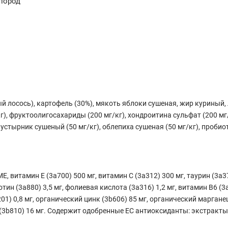
 пород
й лосось), картофель (30%), мякоть яблоки сушеная, жир куриный,
), фруктоолигосахариды (200 мг/кг), хондроитина сульфат (200 мг
, пустырник сушеный (50 мг/кг), облепиха сушеная (50 мг/кг), пробио
, витамин Е (3a700) 500 мг, витамин С (3a312) 300 мг, таурин (3a37
иотин (3a880) 3,5 мг, фолиевая кислота (3a316) 1,2 мг, витамин B6 (3
201) 0,8 мг, органический цинк (3b606) 85 мг, органический марганец
 (3b810) 16 мг. Содержит одобренные ЕС антиоксиданты: экстракты 