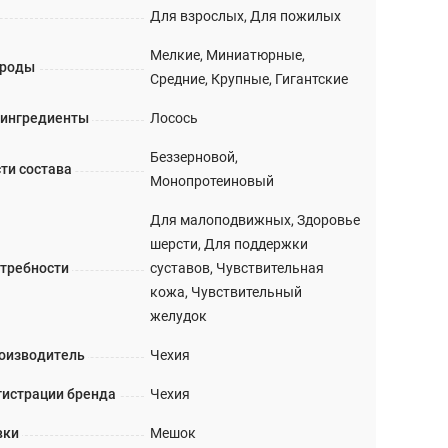
Для взрослых, Для пожилых
Мелкие, Миниатюрные,
ороды
Средние, Крупные, Гигантские
 ингредиенты
Лосось
Беззерновой,
ти состава
Монопротеиновый
Для малоподвижных, Здоровье
шерсти, Для поддержки
требности
суставов, Чувствительная
кожа, Чувствительный
желудок
оизводитель
Чехия
гистрации бренда
Чехия
вки
Мешок