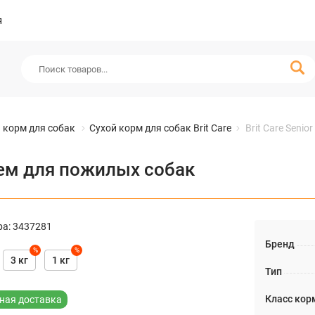
я
 корм для собак
Сухой корм для собак Brit Care
Brit Care Seni
сосем для пожилых собак
ра
:
3437281
Бренд
%
%
3 кг
1 кг
Тип
Класс кор
ная доставка