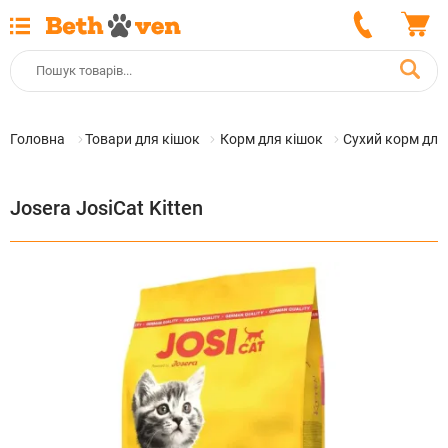
Головна
Товари для кішок
Корм для кішок
Сухий корм для
Josera JosiCat Kitten