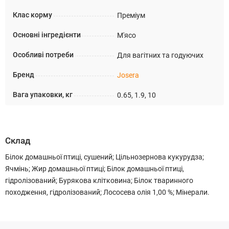
Клас корму
Преміум
Основні інгредієнти
М'ясо
Особливі потреби
Для вагітних та годуючих
Бренд
Josera
Вага упаковки, кг
0.65, 1.9, 10
Склад
Білок домашньої птиці, сушений; Цільнозернова кукурудза;
Ячмінь; Жир домашньої птиці; Білок домашньої птиці,
гідролізований; Бурякова клітковина; Білок тваринного
походження, гідролізований; Лососева олія 1,00 %; Мінерали.