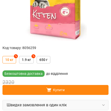
Код товару
:
8056259
%
%
10 кг
1.9 кг
650 г
Безкоштовна доставка
до відділення
2320
Купити
Швидке замовлення в один клік