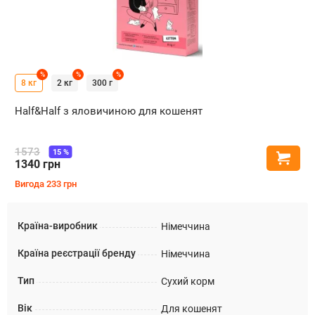
%
%
%
8 кг
2 кг
300 г
Half&Half з яловичиною для кошенят
1573
15
%
Купи
1340
грн
Вигода
233
грн
Країна-виробник
Німеччина
Країна реєстрації бренду
Німеччина
Тип
Сухий корм
Вік
Для кошенят