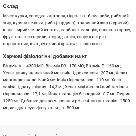
Склад
М'ясо курки, солодка картопля, гідролізат білка риби, риб'ячий
жир, куряча печінка, риба (сардина), тваринний жир (курячий),
кіноа, сирий яєчний жовток, карбонат кальцію, волокна гороху,
фруктоолігосахариди, хлорид калію, хлорид натрію,
подорожник, юка , сухі пивні дріжджі, глюкозамін.
Харчові фізіологічні добавки на кг
Вітамін А — 4300 МО; Вітамін D3 - 170 МО; Вітамін Е - 160 мг;
Хелат цинку аналогічний метіонін гідроксилази - 207 мг; Хелат
марганцю аналогічний метіонін гідроксилази - 110 мг; Хелат
заліза гідрату гліцину - 14,3 мг; Хелат міді аналогічний метіонін
гідроксилази - 17,1 мг; Йодат кальцію безводний - 0,7 мг; Таурин -
1250 мг. Добавки для регулювання рН сечі: цитрат калію - 2500
мг; дигідрат сульфату кальцію - 500 мг.