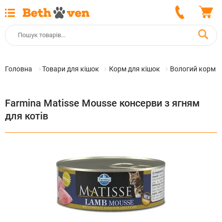
Головна
Товари для кішок
Корм для кішок
Вологий корм д
Farmina Matisse Mousse консерви з ягням
для котів