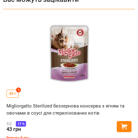
%
85 г
Migliorgatto Sterilized беззернова консерва з ягням та
овочами в соусі для стерилізованих котів
52
17
%
Купи
43
грн
Вигода
9
грн