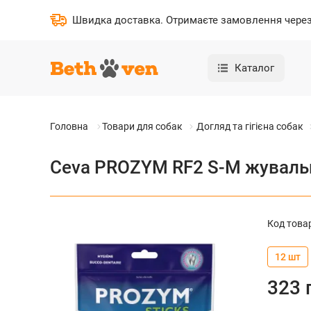
Швидка доставка
.
Отримаєте замовлення через 
Каталог
Головна
Товари для собак
Догляд та гігієна собак
Ceva PROZYM RF2 S-M жувальн
Код това
12 шт
323