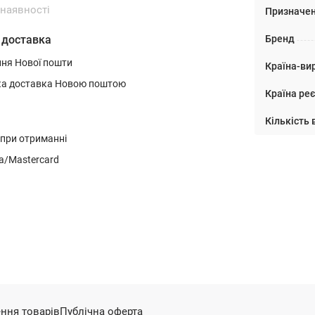
 наявності
Призначе
Бренд
 доставка
ння Нової пошти
Країна-ви
ка доставка Новою поштою
Країна реє
Кількість 
 при отриманні
a/Mastercard
ння товарів
Публічна оферта