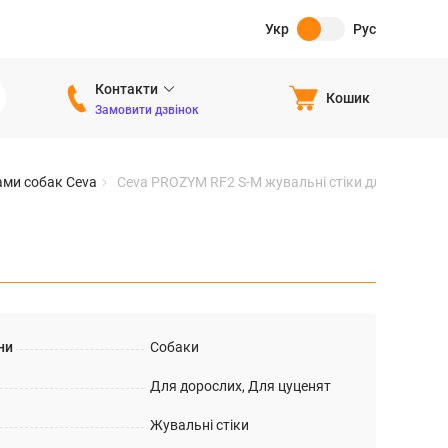
Укр
Рус
Контакти
Кошик
Замовити дзвінок
ами собак Ceva
Ceva PROZYM RF2 S-M жувальні стіки для собак
ни
Собаки
Для дорослих, Для цуценят
Жувальні стіки