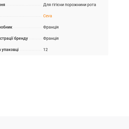
ння
Для гігієни порожнини рота
Ceva
робник
Франція
страції бренду
Франція
в упаковці
12