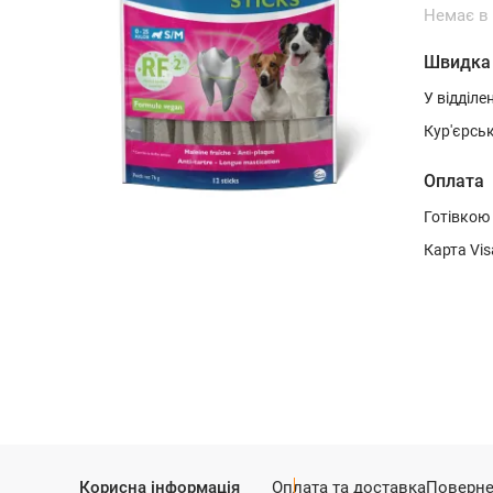
Немає в
Швидка
У відділе
Кур'єрсь
Оплата
Готівкою
Карта Vis
Корисна інформація
Оплата та доставка
Поверне