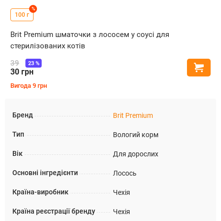
%
100 г
Brit Premium шматочки з лососем у соусі для
стерилізованих котів
39
23
%
Купи
30
грн
Вигода
9
грн
Бренд
Brit Premium
Тип
Вологий корм
Вік
Для дорослих
Основні інгредієнти
Лосось
Країна-виробник
Чехія
Країна реєстрації бренду
Чехія