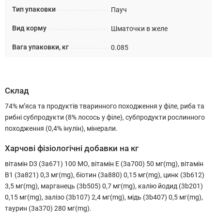
Тип упаковки
Пауч
Вид корму
Шматочки в желе
Вага упаковки, кг
0.085
Склад
74% м’яса та продуктів тваринного походження у філе, риба та
рибні субпродукти (8% лосось у філе), субпродукти рослинного
походження (0,4% інулін), мінерали.
Харчові фізіологічні добавки на кг
вітамін D3 (3a671) 100 МО, вітамін E (3a700) 50 мг(mg), вітамін
B1 (3a821) 0,3 мг(mg), біотин (3a880) 0,15 мг(mg), цинк (3b612)
3,5 мг(mg), марганець (3b505) 0,7 мг(mg), калію йодид (3b201)
0,15 мг(mg), залізо (3b107) 2,4 мг(mg), мідь (3b407) 0,5 мг(mg),
таурин (3a370) 280 мг(mg).