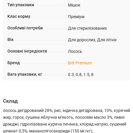
Тип упаковки
Мішок
Клас корму
Преміум
Особливі потреби
Для стерилізованих
Вік
Для дорослих, Для літніх
Основні інгредієнти
Лосось
Бренд
Brit Premium
Вага упаковки, кг
0.3, 0.8, 1.5, 8
Склад
лосось дегідрований 28%, рис, індичка дегідрована, 10%, курячий
жир, горох, сушена яблучна м’якоть, лососеве масло 3%, пивні
дріжджі, гідролізована куряча печінка, хлорид натрію, сушений
шпинат 0,5%, мананолігосахариди (150 мг/кг),