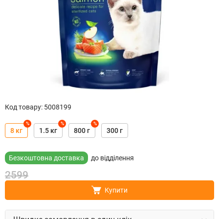
Код товару
:
5008199
%
%
%
8 кг
1.5 кг
800 г
300 г
Безкоштовна доставка
до відділення
2599
Купити