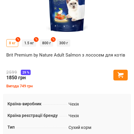
%
%
%
8 кг
1.5 кг
800 г
300 г
Brit Premium by Nature Adult Salmon з лососем для котів
2599
29
%
Купи
1850
грн
Вигода
749
грн
Країна-виробник
Чехія
Країна реєстрації бренду
Чехія
Тип
Сухий корм