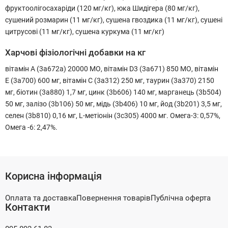
фруктоолігосахаріди (120 мг/кг), юка Шидігера (80 мг/кг),
сушений розмарин (11 мг/кг), сушена гвоздика (11 мг/кг), сушені
цитрусові (11 мг/кг), сушена куркума (11 мг/кг)
Харчові фізіологічні добавки на кг
вітамін А (3a672a) 20000 МО, вітамін D3 (3a671) 850 МО, вітамін
E (3a700) 600 мг, вітамін C (3a312) 250 мг, таурин (3a370) 2150
мг, біотин (3a880) 1,7 мг, цинк (3b606) 140 мг, марганець (3b504)
50 мг, залізо (3b106) 50 мг, мідь (3b406) 10 мг, йод (3b201) 3,5 мг,
селен (3b810) 0,16 мг, L-метіонін (3c305) 4000 мг. Омега-3: 0,57%,
Омега -6: 2,47%.
Корисна інформація
Оплата та доставка
Повернення товарів
Публічна оферта
Контакти