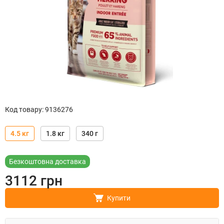
Код товару
:
9136276
4.5 кг
1.8 кг
340 г
Безкоштовна доставка
3112
грн
Купити