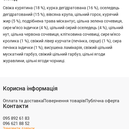
Свіжа курятина (18 %), курка дегідратована (16 %), оселедець
дегідратований (15 %), вівсяна крупа, цільний горох, курячий
жир (5 %), подрібнена трава міскантус, цільна зелена сочевиця,
сире м’ясо індички (4 %), цільний сирий оселедець (4 %), цільний
нут, цільна червона сочевиця, клітковина сочевиці, сире м'ясо
кролика (1 %), свіжий лівер курчати (печінка, серце) (1 %), сира
печінка індички (1 %), висушена ламінарія, свіжий цільний
мускатний гарбуз, свіжий цільний гарбуз, цільні ягоди
журавлини, цільні ягоди чорниці.
Корисна інформація
Оплата та доставка
Повернення товарів
Публічна оферта
Контакти
095 892 61 83
096 621 88 52
Замовити дзвінок