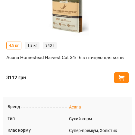
4.5 кг
1.8 кг
340 г
Acana Homestead Harvest Cat 34/16 з птицею для котів
3112
грн
Купи
Бренд
Acana
Тип
Сухий корм
Клас корму
Супер-преміум, Холістик