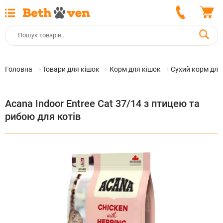
Головна
Товари для кішок
Корм для кішок
Сухий корм для
Acana Indoor Entree Cat 37/14 з птицею та
рибою для котів