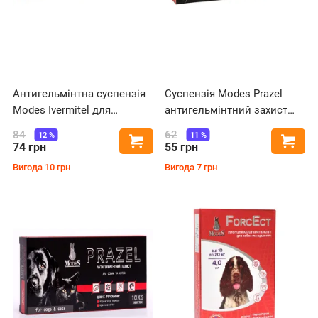
Антигельмінтна суспензія
Суспензія Modes Prazel
Modes Ivermitel для
антигельмінтний захист
кошенят та цуценят 5 мл зі
для собак і котів, 10 мл
84
62
12
%
11
%
Купити
Купи
смаком м'яса
74
грн
55
грн
Вигода
10
грн
Вигода
7
грн