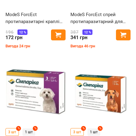
ModeS ForcEct
ModeS ForcEct спрей
протипаразитарні краплі
протипаразитарний для
для собак та цуценят від
собак та котів 250 мл
196
387
12
%
12
%
Купити
Купи
1.5 кг до 4 кг, 0.8 мл
172
грн
341
грн
Вигода
24
грн
Вигода
46
грн
%
%
%
%
3 шт
1 шт
3 шт
1 шт