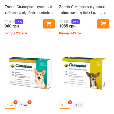
Zoetis Сімпаріка жувальні
Zoetis Сімпаріка жувальні
таблетки від бліх і кліщів
таблетки від бліх і кліщів
для собак вагою від 2.5 до
для собак вагою від 5 до
1160
1280
17
%
19
%
Купити
Купи
5 кг
10 кг
960
грн
1035
грн
Вигода
200
грн
Вигода
245
грн
%
%
%
3 шт
1 шт
3 шт
1 шт