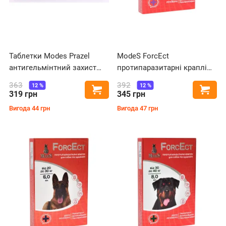
Таблетки Modes Prazel
ModeS ForcEct
антигельмінтний захист
протипаразитарні краплі
для собак і котів, 50
для собак та цуценят від 10
363
392
12
%
12
%
Купити
Купи
таблеток
до 20 кг, 4 мл
319
грн
345
грн
Вигода
44
грн
Вигода
47
грн