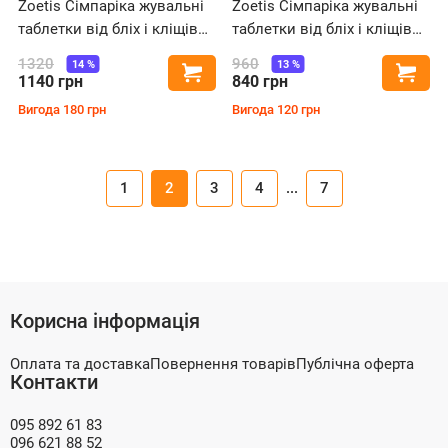
Zoetis Сімпаріка жувальні
Zoetis Сімпаріка жувальні
таблетки від бліх і кліщів
таблетки від бліх і кліщів
для собак вагою від 10 до
для собак вагою від 1.3 до
1320
960
14
%
13
%
Купити
Купи
20 кг
2.5 кг
1140
грн
840
грн
Вигода
180
грн
Вигода
120
грн
1
2
3
4
...
7
Корисна інформація
Оплата та доставка
Повернення товарів
Публічна оферта
Контакти
095 892 61 83
096 621 88 52