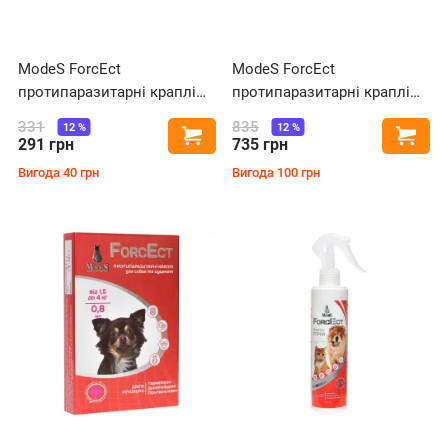
ModeS ForcEct
ModeS ForcEct
протипаразитарні краплі
протипаразитарні краплі
для собак та цуценят від 4
для собак та цуценят від 40
331
835
12
%
12
%
Купити
Купи
до 10 кг, 2 мл
до 60 кг, 10 мл
291
грн
735
грн
Вигода
40
грн
Вигода
100
грн