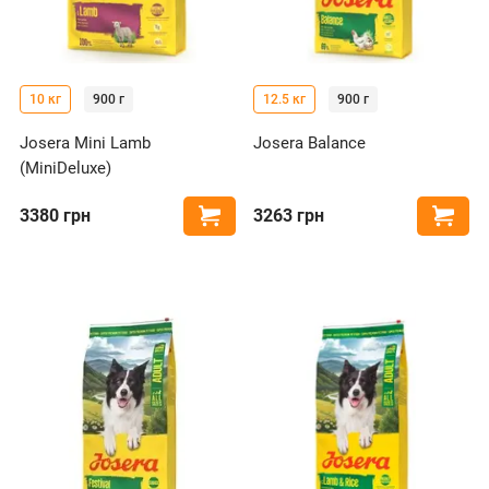
10 кг
900 г
12.5 кг
900 г
Josera Mini Lamb
Josera Balance
(MiniDeluxe)
3380
грн
3263
грн
Купити
Купи