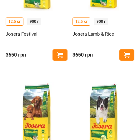
12.5 кг
900 г
12.5 кг
900 г
Josera Festival
Josera Lamb & Rice
3650
грн
3650
грн
Купити
Купи