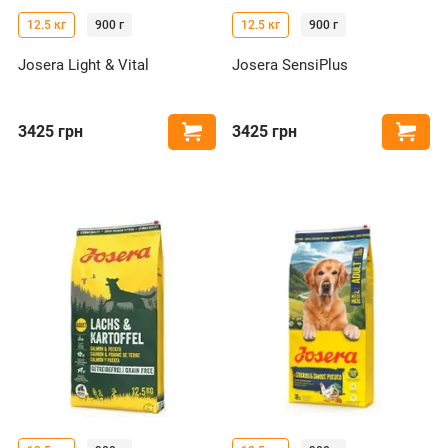
12.5 кг
900 г
12.5 кг
900 г
Josera Light & Vital
Josera SensiPlus
3425
грн
3425
грн
Купити
Купи