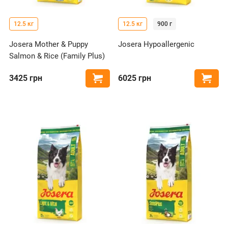
12.5 кг
12.5 кг
900 г
Josera Mother & Puppy
Josera Hypoallergenic
Salmon & Rice (Family Plus)
3425
грн
6025
грн
Купити
Купи