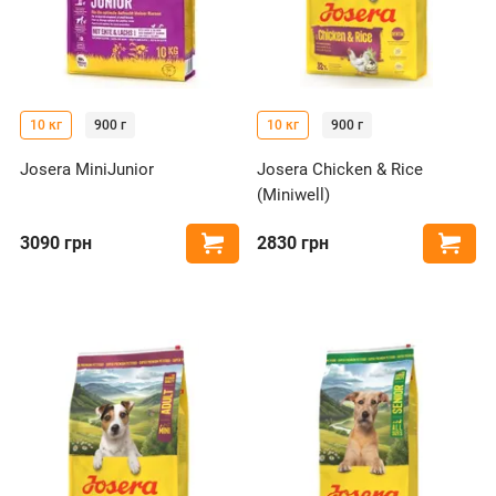
10 кг
900 г
10 кг
900 г
Josera MiniJunior
Josera Chicken & Rice
(Miniwell)
3090
грн
2830
грн
Купити
Купи