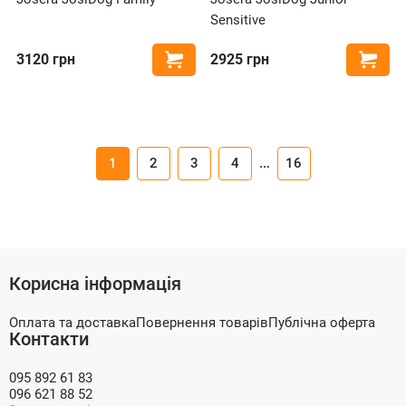
Sensitive
3120
грн
2925
грн
Купити
Купи
1
2
3
4
...
16
Корисна інформація
Оплата та доставка
Повернення товарів
Публічна оферта
Контакти
095 892 61 83
096 621 88 52