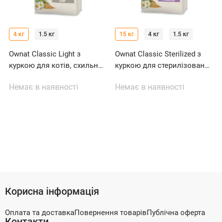
4 кг
1.5 кг
15 кг
4 кг
1.5 кг
Ownat Classic Light з
Ownat Classic Sterilized з
куркою для котів, схильних
куркою для стерилізованих
до набору зайвої ваги
котів
Немає в наявності
Немає в наявності
Корисна інформація
Оплата та доставка
Повернення товарів
Публічна оферта
Контакти