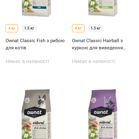
4 кг
1.5 кг
4 кг
1.5 кг
Ownat Classic Fish з рибою
Ownat Classic Hairball з
для котів
куркою для виведення
грудочок шерсті у котів
Немає в наявності
Немає в наявності