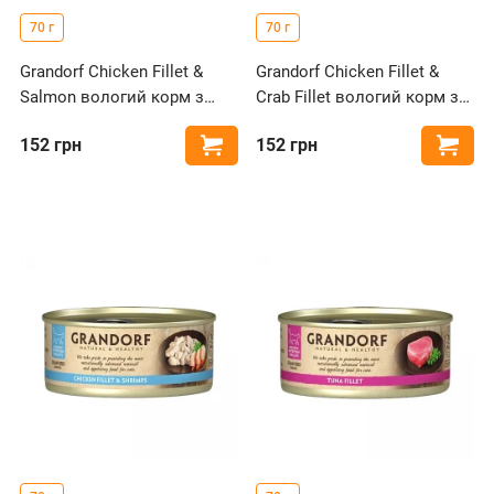
70 г
70 г
Grandorf Chicken Fillet &
Grandorf Chicken Fillet &
Salmon вологий корм з
Crab Fillet вологий корм з
курячою грудкою та
курячою грудкою та крабом
152
грн
152
грн
Купити
Купи
лососем для котів
для котів