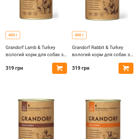
400 г
400 г
Grandorf Lamb & Turkey
Grandorf Rabbit & Turkey
вологий корм для собак з
вологий корм для собак з
ягням та індичкою
м'ясом кролика та
319
грн
319
грн
Купити
Купи
індичкою