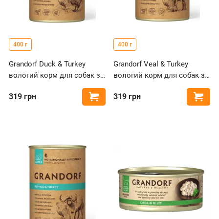
400 г
400 г
Grandorf Duck & Turkey
Grandorf Veal & Turkey
вологий корм для собак з
вологий корм для собак з
качкою та індичкою
телятиною та індичкою
319
грн
319
грн
Купити
Купи