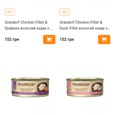
70 г
70 г
Grandorf Chicken Fillet &
Grandorf Chicken Fillet &
Seabass вологий корм з
Duck Fillet вологий корм з
курячою грудкою та
курячою грудкою та
152
грн
152
грн
Купити
Купи
сібасом для котів
качиним філе для котів