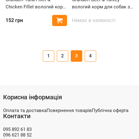
Chicken Fillet вологий корм
вологий корм для собак з
з філе тунця та курячою
яловичиною та індичкою
152
грн
Немає в наявності
Купити
грудкою для котів
1
2
3
4
Корисна інформація
Оплата та доставка
Повернення товарів
Публічна оферта
Контакти
095 892 61 83
096 621 88 52