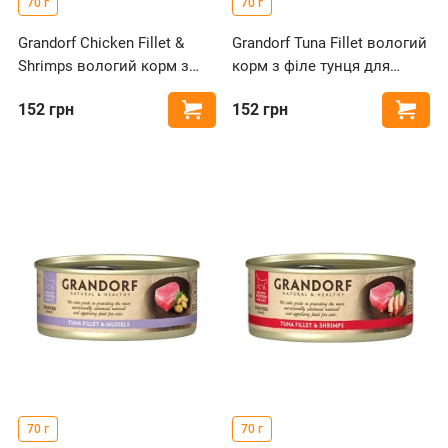
70 г
70 г
Grandorf Chicken Fillet &
Grandorf Tuna Fillet вологий
Shrimps вологий корм з
корм з філе тунця для
курячою грудкою та
котів
152
грн
152
грн
Купити
Купи
креветками для котів
70 г
70 г