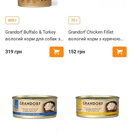
400 г
70 г
Grandorf Buffalo & Turkey
Grandorf Chicken Fillet
вологий корм для собак з
вологий корм з курячою
м'ясом буйвола та
грудкою для котів
319
грн
152
грн
Купити
Купи
індичкою