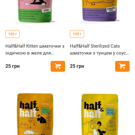
100 г
100 г
Half&Half Kitten шматочки з
Half&Half Sterilized Cats
індичкою в желе для
шматочки з тунцем у соусі
кошенят, пауч
для стерилізованих котів,
25
грн
25
грн
Купити
Купи
пауч