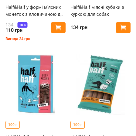
Half&Half у формі м'ясних
Half&Half м'ясні кубики з
монеток з яловичиною для
куркою для собак
собак
134
18
%
134
грн
Купити
Купи
110
грн
Вигода
24
грн
100 г
100 г