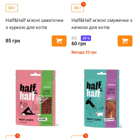
%
50 г
50 г
Half&Half м'ясні шматочки
Half&Half м'ясні смужечки з
з куркою для котів
качкою для котів
85
29
%
85
грн
Купити
Купи
60
грн
Вигода
25
грн
%
%