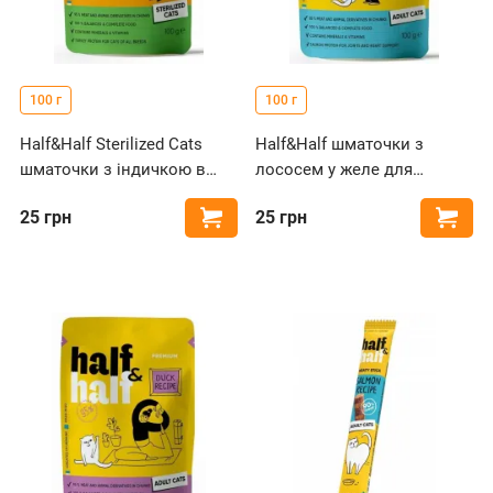
100 г
100 г
Half&Half Sterilized Cats
Half&Half шматочки з
шматочки з індичкою в
лососем у желе для
желе для стерилізованих
дорослих котів, пауч
25
грн
25
грн
Купити
Купи
котів, пауч