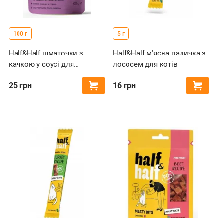
100 г
5 г
Half&Half шматочки з
Half&Half м'ясна паличка з
качкою у соусі для
лососем для котів
дорослих котів, пауч
25
грн
16
грн
Купити
Купи