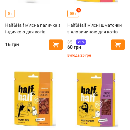
%
5 г
50 г
Half&Half м'ясна паличка з
Half&Half м'ясні шматочки
індичкою для котів
з яловичиною для котів
85
29
%
16
грн
Купити
Купи
60
грн
Вигода
25
грн