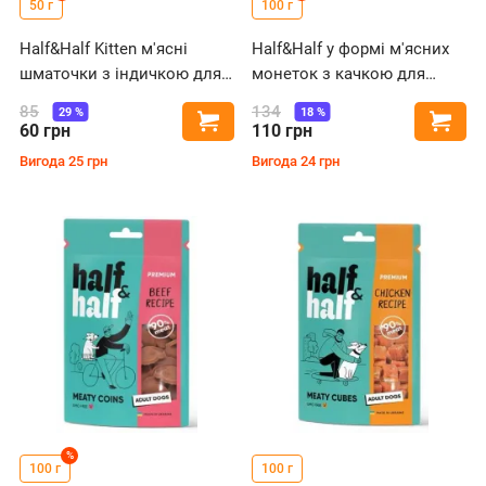
50 г
100 г
Half&Half Kitten м'ясні
Half&Half у формі м'ясних
шматочки з індичкою для
монеток з качкою для
кошенят
собак
85
134
29
%
18
%
Купити
Купи
60
грн
110
грн
Вигода
25
грн
Вигода
24
грн
%
100 г
100 г