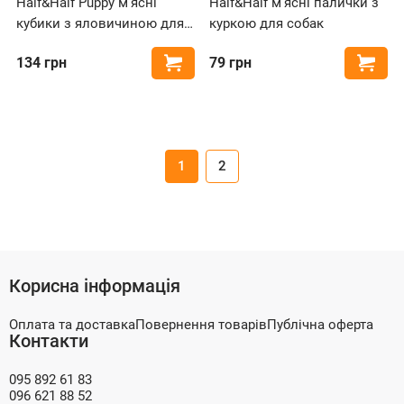
Half&Half Puppy м'ясні
Half&Half м'ясні палички з
кубики з яловичиною для
куркою для собак
цуценят
134
грн
79
грн
Купити
Купи
1
2
Корисна інформація
Оплата та доставка
Повернення товарів
Публічна оферта
Контакти
095 892 61 83
096 621 88 52