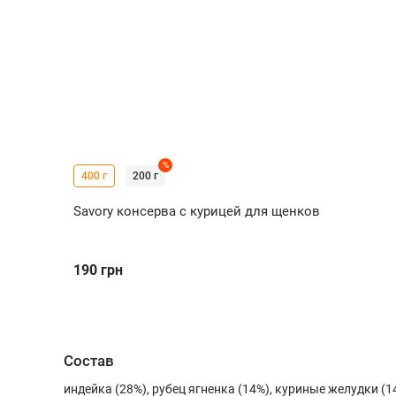
%
400 г
200 г
Savory консерва с курицей для щенков
190
грн
Состав
индейка (28%), рубец ягненка (14%), куриные желудки (1