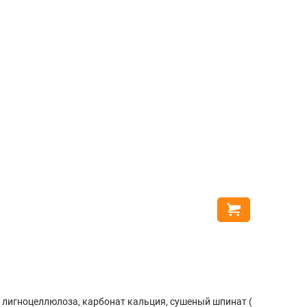
%
200 г
Savory к
121
26
%
Купить
90
грн
Выгода
31
%), лигноцеллюлоза, карбонат кальция, сушеный шпинат (