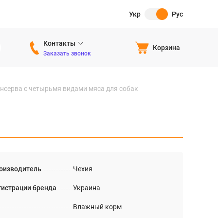
Укр
Рус
Контакты
Корзина
Заказать звонок
онсерва с четырьмя видами мяса для собак
оизводитель
Чехия
гистрации бренда
Украина
Влажный корм