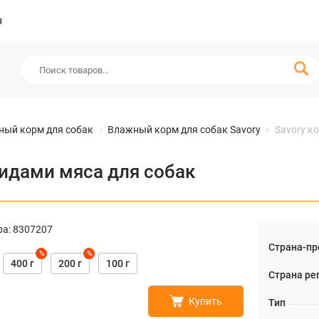
я
ный корм для собак
Влажный корм для собак Savory
Savory к
видами мяса для собак
ра
:
8307207
Страна-пр
%
%
400 г
200 г
100 г
Страна ре
Купить
Тип