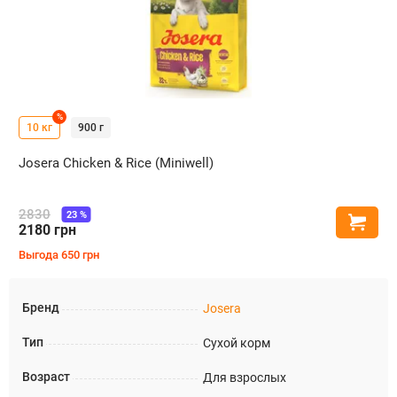
%
10 кг
900 г
Josera Chicken & Rice (Miniwell)
2830
23
%
Купи
2180
грн
Выгода
650
грн
Бренд
Josera
Тип
Сухой корм
Возраст
Для взрослых