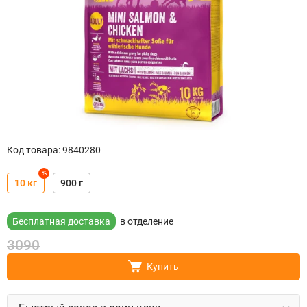
Код товара
:
9840280
%
10 кг
900 г
Бесплатная доставка
в отделение
3090
Купить