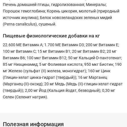
Печень домашней птицы, гидролизованная; Минералы;
Порошок гемоглобина; Корень цикория, молотый (природный
источник инулина); Белок новозеландских зеленых мидий
(Perna canaliculus), сушеный.
Пищевые физиологические добавки на кг
22.600 МЕ Витамин A; 1.700 МЕ Витамин D3; 200 мг Витамин E;
100 мг Витамин C; 15 мг Витамин B1; 20 мг Витамин B2; 20 мг
Витамин B6; 100 мкг Витамин B12; 50 мг Кальций-D-пантотенат;
85 мг Ниацинамид; 5 мг Фолиевая кислота; 950 мкг Биотин; 190
мг Железо (сульфат (II) железа, моногидрат); 160 мг Цинк
(Глицин-хелат цинка-гидрат (твердый)); 16 мг Марганец
(Марганец-(II)-оксид); 20 мг Медь (Медь (II)-глицин-хелат-гидрат
(твердый)); 2,00 мг Йод (Кальция йодат, безводный); 0,30 мг
Селен (Селенит натрия).
Полезная информация