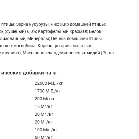
птицы; Зерна кукурузы; Рис; Жир домашней птицы;
ь (сушеный) 6,0%; Картофельный крахмал; Белок
олизованный; Минералы; Печень домашней птицы,
шок гемоглобина; Корень цикория, молотый
к инулина); Мясо новозеландских зеленых мидий (Perna
ческие добавки на кг
22600 М.Е./кг
1700 М.Е./кг
200 Мг/кг
15 Мг/кг
20 Мг /кг
20 Мг/кг
100 Мкг/кг
50 Мг/кг