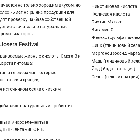
ичается не только хорошим вкусом, но
Никотиновая кислота
лее 75 лет на рынке продукции для
Фолиевая кислота
дят проверку на базе собственной
Биотин Мкг/кг
ует исключительно натуральные
Витамин C
 ароматизаторов.
Железо (сульфат железа
Josera Festival
Цинк (глициновый хела
Марганец (оксид марган
усваиваемые жирные кислоты Омега-3 и
Медь (глициновый хела
шерсти питомца;
Йод ( йодат кальция)
тин и глюкозамин, которые
Селен (селенит натрия)
х тканей и хрящей;
 источником белка с низким
добавляют натуральный пребиотик
мины и микроэлементы в
 цинк, витамин С и Е.