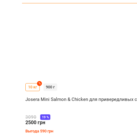
%
10 кг
900 г
Josera Mini Salmon & Chicken для привередливых 
3090
19
%
2500
грн
Выгода
590
грн