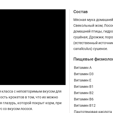
Состав
Мясная мука домашней 
Свекольный жом; Лосос
домашней птицы, гидр
сушёная; Дрожжи; поро
(естественный источни
canaliculus) сушеное.
Пищевые физиологи
Витамин A
Витамин D3
Витамин E
Витамин B1
м класса с неповторимым вкусом для
Витамин B2
ость крокетов в том, что их можно
Витамин B6
 глазурь, которой покрыт корм, при
Витамин B12
с со вкусом лосося.
Пантотеновая кислота