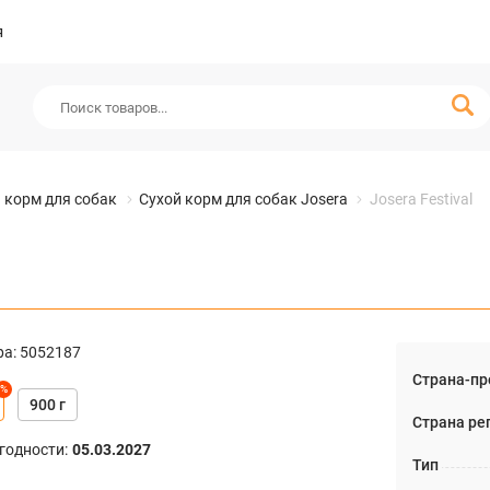
я
 корм для собак
Сухой корм для собак Josera
Josera Festival
ра
:
5052187
Страна-пр
%
900 г
Страна ре
годности
:
05.03.2027
Тип