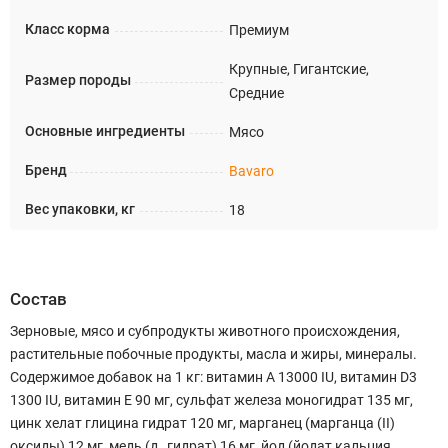
Класс корма
Премиум
Крупные, Гигантские,
Размер породы
Средние
Основные ингредиенты
Мясо
Бренд
Bavaro
Вес упаковки, кг
18
Состав
Зерновые, мясо и субпродукты животного происхождения,
растительные побочные продукты, масла и жиры, минералы.
Содержимое добавок на 1 кг: витамин А 13000 IU, витамин D3
1300 IU, витамин Е 90 мг, сульфат железа моногидрат 135 мг,
цинк хелат глицина гидрат 120 мг, марганец (марганца (II)
оксиды) 12 мг, медь (д , гидрат) 16 мг, йод (йодат кальция,