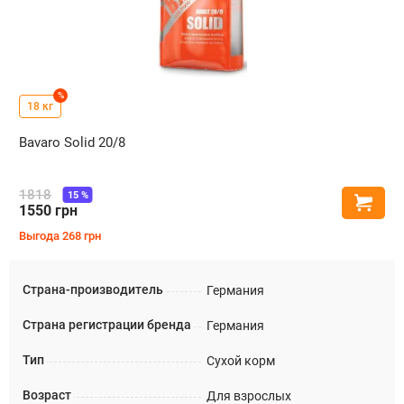
%
18 кг
Bavaro Solid 20/8
1818
15
%
Купи
1550
грн
Выгода
268
грн
Страна-производитель
Германия
Страна регистрации бренда
Германия
Тип
Сухой корм
Возраст
Для взрослых