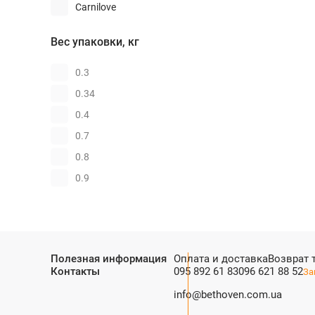
Утка
Carnilove
Против ожирения
Фазан
Farmina
Чувствительная кожа
Вес упаковки, кг
Форель
GO!
Чувствительное
Хек
пищеварение
Grandorf
0.3
Чувствительный желудок
Ягненок
Green Petfood
0.34
Half&Half
0.4
Hill's
0.7
Home Food
0.8
Josera
0.9
Migliorcane
1
Miocane
1.4
Morando Tradizioni
1.5
Полезная информация
Оплата и доставка
Возврат 
Orijen
1.6
Контакты
095 892 61 83
096 621 88 52
За
Oven-Baked
1.8
info@bethoven.com.ua
Ownat
1.81