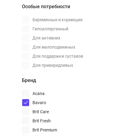
С цеолитом
Особые потребности
Насекомые
Оленина
Беременные и кормящие
Перепелка
Гипоаллергенный
Путасу
Для активних
Рыба
Для малоподвижных
Сардины
Для поддержки суставов
Свинина
Для привередливых
Сельдь
Для склонных к аллергии
Бренд
Солея
Для стерилизованных
Страус
Для укрепления
Acana
иммунитета
Судак
Bavaro
Здоровье кожи и шерсти
Телятина
Здоровье мочевой
Brit Care
системы
Треска
Brit Fresh
Здоровье шерсти
Тунец
Brit Premium
При пищевой аллергии