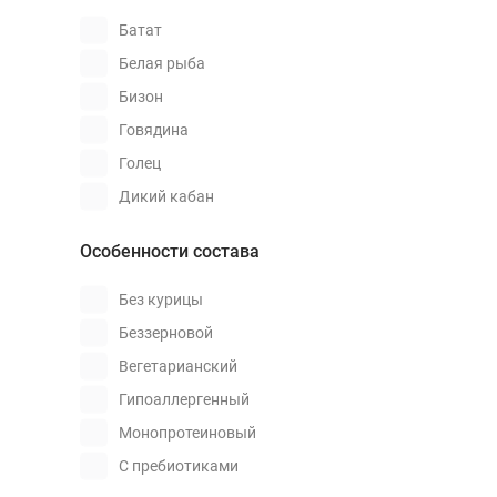
Батат
Белая рыба
Бизон
Говядина
Голец
Дикий кабан
Индейка
Особенности состава
Камбала
Козлятина
Без курицы
Кролик
Беззерновой
Курица
Вегетарианский
Лосось
Гипоаллергенный
Макрель
Монопротеиновый
Морской окунь
С пребиотиками
Мясо