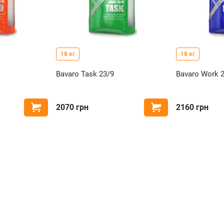
18 кг
18 кг
Bavaro Task 23/9
Bavaro Work 
2070
грн
2160
грн
Купить
Купить