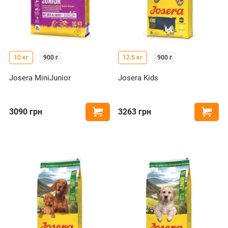
10 кг
900 г
12.5 кг
900 г
Josera MiniJunior
Josera Kids
3090
грн
3263
грн
Купить
Купи