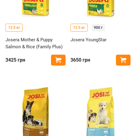
12.5 кг
12.5 кг
900 г
Josera Mother & Puppy
Josera YoungStar
Salmon & Rice (Family Plus)
3425
грн
3650
грн
Купить
Купи