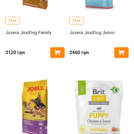
15 кг
15 кг
Josera JosiDog Family
Josera JosiDog Junior
3120
грн
2460
грн
Купить
Купи