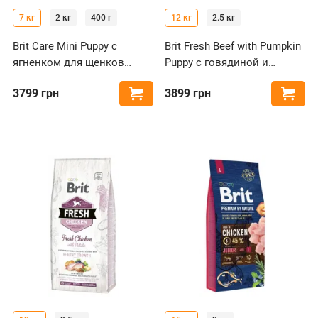
7 кг
2 кг
400 г
12 кг
2.5 кг
Brit Care Mini Puppy с
Brit Fresh Beef with Pumpkin
ягненком для щенков
Puppy с говядиной и
малых пород
тыквой для щенков
3799
грн
3899
грн
Купить
Купи
больших пород