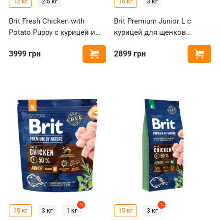
12 кг
2.5 кг
15 кг
3 кг
Brit Fresh Chicken with
Brit Premium Junior L с
Potato Puppy с курицей и
курицей для щенков
картофелем для щенков
больших пород
3999
грн
2899
грн
Купить
Купи
всех пород
%
%
15 кг
3 кг
1 кг
15 кг
3 кг