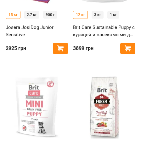
15 кг
2.7 кг
900 г
12 кг
3 кг
1 кг
Josera JosiDog Junior
Brit Care Sustainable Puppy с
Sensitive
курицей и насекомыми для
щенков
2925
грн
3899
грн
Купить
Купи