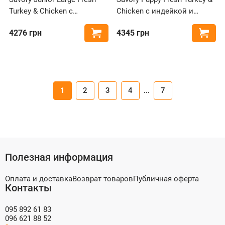
Turkey & Chicken с
Chicken с индейкой и
индейкой и курицей для
курицей для щенков всех
4276
грн
4345
грн
Купить
Купи
щенков больших пород
пород
1
2
3
4
...
7
Полезная информация
Оплата и доставка
Возврат товаров
Публичная оферта
Контакты
095 892 61 83
096 621 88 52