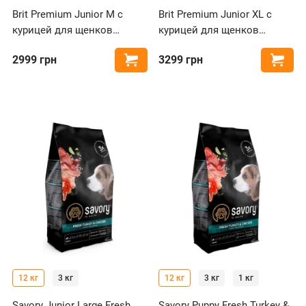
Brit Premium Junior M с
Brit Premium Junior XL с
курицей для щенков
курицей для щенков
средних пород
гигантских пород
2999
грн
3299
грн
Купить
Купи
12 кг
3 кг
12 кг
3 кг
1 кг
Savory Junior Large Fresh
Savory Puppy Fresh Turkey &