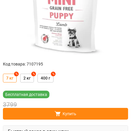
Код товара
:
7107195
%
%
%
7 кг
2 кг
400 г
Бесплатная доставка
3799
Купить