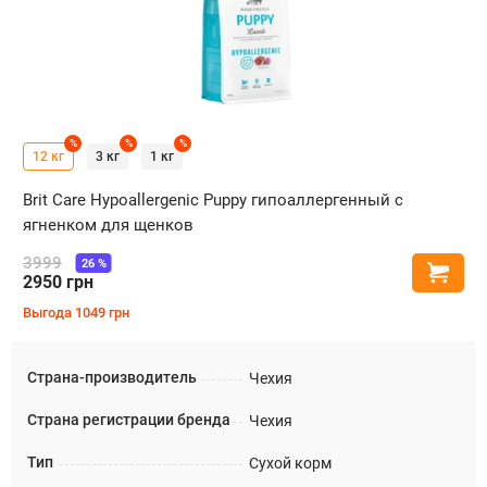
%
%
%
12 кг
3 кг
1 кг
Brit Care Hypoallergenic Puppy гипоаллергенный с
ягненком для щенков
3999
26
%
Купи
2950
грн
Выгода
1049
грн
Страна-производитель
Чехия
Страна регистрации бренда
Чехия
Тип
Сухой корм