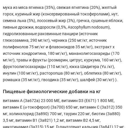
мука из мяса ягненка (35%), свежая ягнятина (20%), желтый
горох, куриный жир (консервированный токоферолами), нут,
семена льна (5%), лососевый жир (3%), гречка, сушеные яблоки,
пивные дрожжи, водоросли (0,5%, Ascophyllum nodosum),
гидролизованные раковинные панцири (источник
глюкозамина, 290 мг/кг), черника (250 мг/кг, источник
полифенолов 75 мг/кг и флавоноидов 35 мг/кг), экстракт х
источник хондроитина, 180 мг/кг), мананолигосахариды (170
мг/кг), травы и фрукты (розмарин, цитрус, куркума, 160 мг/кг),
фруктоолигосахариды (110 мг/кг), юкка Шидигера (Yu /кг),
инулин (100 мг/кг), расторопша (80 мг/кг), облепиха (80 мг/кг),
ромашка (35 мг/кг), гвоздика (35 мг/кг), шалфей (30 мг/кг) ).
Пищевые физиологические добавки на кг
витамин A (3a672a) 23 000 МЕ, витамин D3 (E671) 1 800 МЕ,
витамин E (α-токоферол) (3a700) 650 мг, витамин C (3a312) 350
мг, холинхлорид (3a890) 700 мг, таурин 220 мг, биотин (3a880)
3,5 мг, витамин B1 (3a821) 1,2 мг, витамин B2 4,5 мг,
никотинамид (3a315) 15 мг, D-пантотенат кальция (3a841) 12 мг,