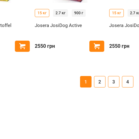
15 кг
2.7 кг
900 г
15 кг
2.7 к
toffel
Josera JosiDog Active
Josera JosiDo
2550
грн
2550
грн
Купить
Купить
1
2
3
4