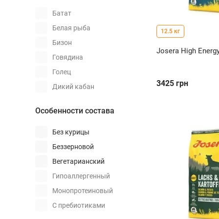
Батат
Белая рыба
12.5 кг
Бизон
Josera High Energ
Говядина
Голец
3425
грн
Дикий кабан
Индейка
Особенности состава
Камбала
Козлятина
Без курицы
Кролик
Беззерновой
Курица
Вегетарианский
Лосось
Гипоаллергенный
Макрель
Монопротеиновый
Морской окунь
С пребиотиками
Мясо