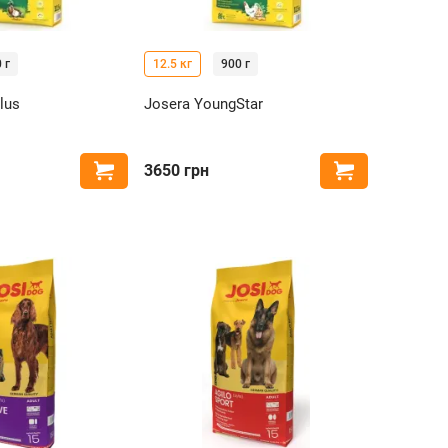
 г
12.5 кг
900 г
lus
Josera YoungStar
3650
грн
Купить
Купить