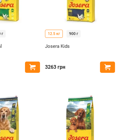
 г
12.5 кг
900 г
l
Josera Kids
3263
грн
Купить
Купить