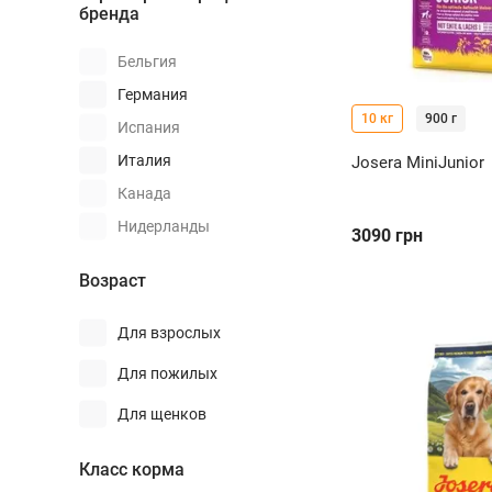
бренда
Бельгия
Германия
10 кг
900 г
Испания
Италия
Josera MiniJunior
Канада
Нидерланды
3090
грн
США
Возраст
Украина
Чехия
Для взрослых
Для пожилых
Для щенков
Класс корма