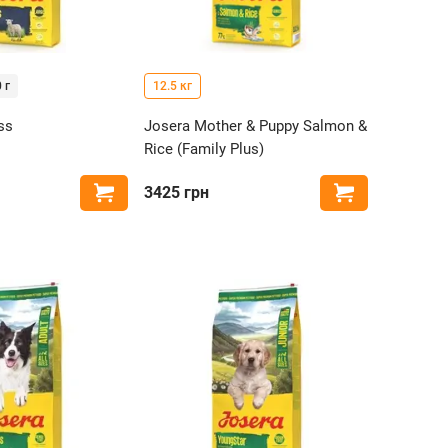
 г
12.5 кг
ss
Josera Mother & Puppy Salmon &
Rice (Family Plus)
3425
грн
Купить
Купить