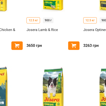
12.5 кг
900 г
12.5 кг
900
Chicken &
Josera Lamb & Rice
Josera Optine
3650
грн
3263
грн
Купить
Купить