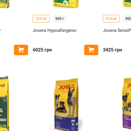
12.5 кг
900 г
12.5 кг
900
y
Josera Hypoallergenic
Josera SensiP
6025
грн
3425
грн
Купить
Купить