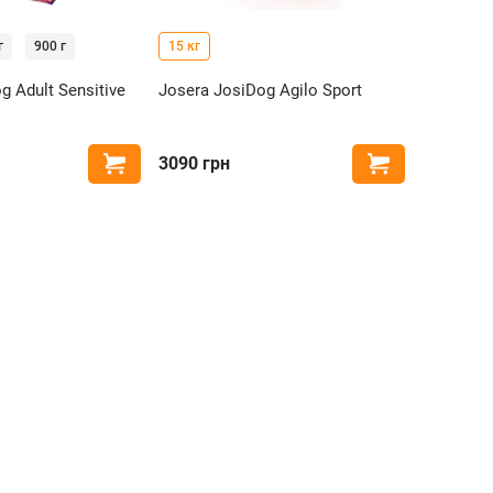
г
900 г
15 кг
g Adult Sensitive
Josera JosiDog Agilo Sport
3090
грн
Купить
Купить