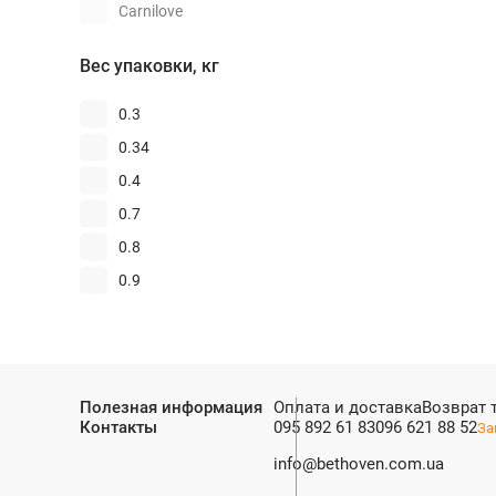
Утка
Carnilove
Против ожирения
Фазан
Farmina
Чувствительная кожа
Вес упаковки, кг
Форель
GO!
Чувствительное
Хек
пищеварение
Grandorf
0.3
Чувствительный желудок
Ягненок
Green Petfood
0.34
Half&Half
0.4
Hill's
0.7
Home Food
0.8
Josera
0.9
Migliorcane
1
Miocane
1.4
Morando Tradizioni
1.5
Полезная информация
Оплата и доставка
Возврат 
Orijen
1.6
Контакты
095 892 61 83
096 621 88 52
За
Oven-Baked
1.8
info@bethoven.com.ua
Ownat
1.81