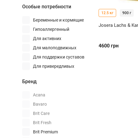
С цеолитом
Особые потребности
Насекомые
12.5 кг
900 г
Оленина
Беременные и кормящие
Josera Lachs & Kar
Перепелка
Гипоаллергенный
Путасу
Для активних
4600
грн
Рыба
Для малоподвижных
Сардины
Для поддержки суставов
Свинина
Для привередливых
Сельдь
Для склонных к аллергии
Бренд
Солея
Для стерилизованных
Страус
Для укрепления
Acana
иммунитета
Судак
Bavaro
Здоровье кожи и шерсти
Телятина
Здоровье мочевой
Brit Care
системы
Треска
Brit Fresh
Здоровье шерсти
Тунец
Brit Premium
При пищевой аллергии