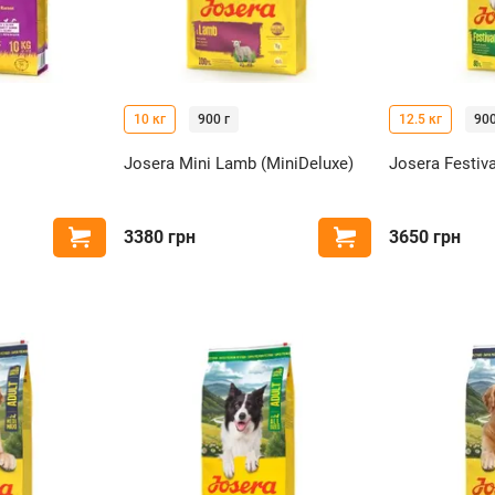
10 кг
900 г
12.5 кг
900
Josera Mini Lamb (MiniDeluxe)
Josera Festiva
3380
грн
3650
грн
Купить
Купить