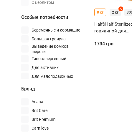
Макрель
С цеолитом
%
Минтай
8 кг
2 кг
300
Особые потребности
Морской окунь
Half&Half Sterilize
Мясо
Беременные и кормящие
говядиной для
Насекомые
стерилизованных
Большая гранула
1734
грн
Оленина
Выведение комков
шерсти
Перепелка
Гипоаллергенный
Путасу
Для активних
Рыба
Для малоподвижных
Сардины
Для малоподвижных
Бренд
Свинина
Для поддержки суставов
Сельдь
Acana
Для привередливых
Солея
Brit Care
Для склонных к аллергии
Треска
Brit Premium
Для склонных к полноте
Тунец
Carnilove
Для стерилизованных