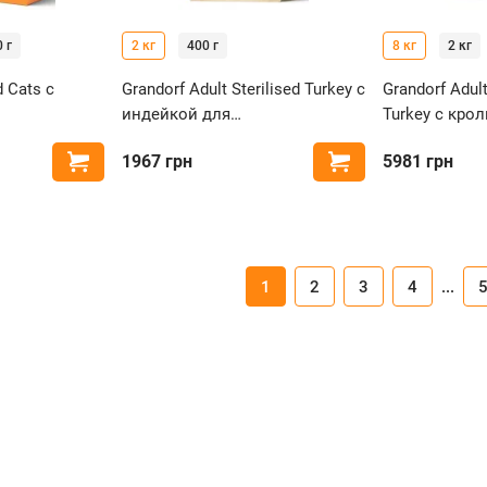
 г
2 кг
400 г
8 кг
2 кг
d Cats с
Grandorf Adult Sterilised Turkey с
Grandorf Adult
индейкой для
Turkey с кро
 кошек
стерилизованных кошек
для стерили
1967
грн
5981
грн
Купить
Купить
1
2
3
4
...