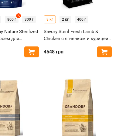
%
800 г
300 г
8 кг
2 кг
400 г
y Nature Sterilized
Savory Steril Fresh Lamb &
осем для
Chicken с ягненком и курицей
нных кошек
для стерилизованных кошек
4548
грн
Купить
Купить