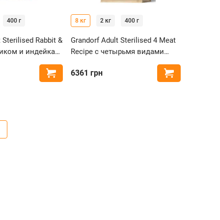
400 г
8 кг
2 кг
400 г
 Sterilised Rabbit &
Grandorf Adult Sterilised 4 Meat
ликом и индейка
Recipe с четырьмя видами
зованных кошек
мяса для стерилизованных
6361
грн
Купить
Купить
кошек
5