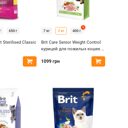
%
г
650 г
7 кг
2 кг
400 г
 Sterilised Classic
Brit Care Senior Weight Control
курицей для пожилых кошек с
избыточным весом
1099
грн
Купить
Купить