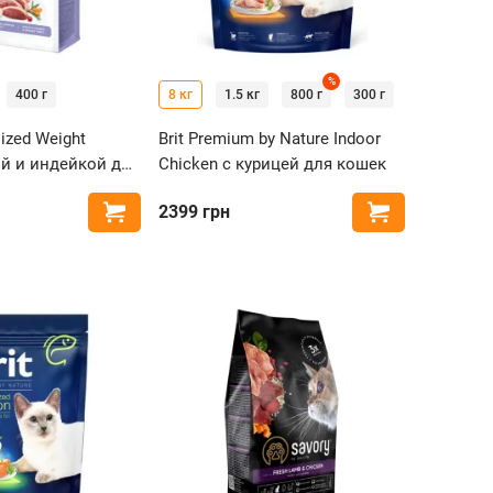
%
400 г
8 кг
1.5 кг
800 г
300 г
ilized Weight
Brit Premium by Nature Indoor
кой и индейкой для
Chicken с курицей для кошек
нных кошек с
2399
грн
Купить
Купить
 весом