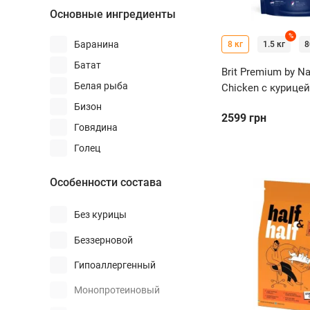
Основные ингредиенты
%
Баранина
8 кг
1.5 кг
8
Батат
Brit Premium by Nat
Белая рыба
Chicken с курицей
стерилизованных
Бизон
2599
грн
Говядина
Голец
Дикий кабан
Особенности состава
Индейка
Камбала
Без курицы
Креветки
Беззерновой
Кролик
Гипоаллергенный
Курица
Монопротеиновый
Лосось