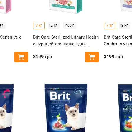
 г
7 кг
2 кг
400 г
7 кг
2 кг
 Sensitive с
Brit Care Sterilized Urinary Health
Brit Care Ster
с курицей для кошек для
Control с ут
 кошек с
здоровья мочевыводящей
стерилизова
3199
грн
3199
грн
Купить
Купить
системы
избыточным