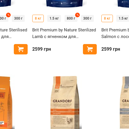
%
%
00 г
300 г
8 кг
1.5 кг
800 г
300 г
8 кг
1.5 кг
ure Sterilised
Brit Premium by Nature Sterilized
Brit Premium b
 для
Lamb с ягненком для
Salmon с лос
 кошек
стерилизованных кошек
стерилизова
2599
грн
2599
грн
Купить
Купить