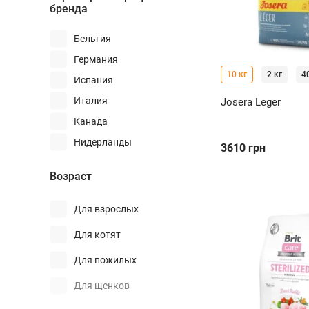
бренда
Бельгия
Германия
10 кг
2 кг
4
Испания
Италия
Josera Leger
Канада
Нидерланды
3610
грн
США
Возраст
Украина
Чехия
Для взрослых
Для котят
Для пожилых
Для щенков