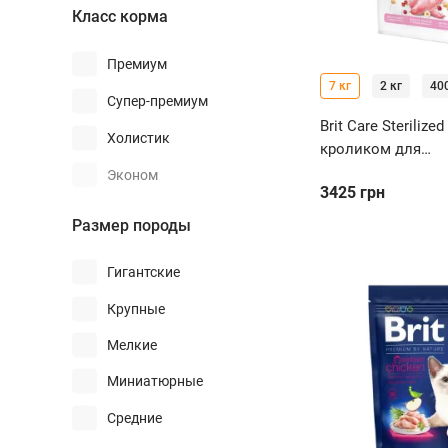
Класс корма
Премиум
7 кг
2 кг
400
Супер-премиум
Brit Care Sterilized
Холистик
кроликом для
стерилизованных
Эконом
3425
грн
чувствительным
пищеварением
Размер породы
Гигантские
Крупные
Мелкие
Миниатюрные
Средние