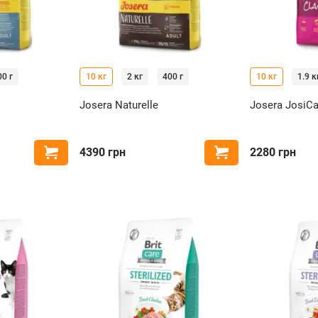
00 г
10 кг
2 кг
400 г
10 кг
1.9 к
Josera Naturelle
Josera JosiCat
4390
грн
2280
грн
Купить
Купить