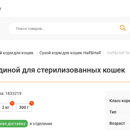
я
й корм для кошек
Сухой корм для кошек Half&Half
Half&Half S
овядиной для стерилизованных кошек
ра
:
1833219
Класс кор
%
%
2 кг
300 г
Тип
Возраст
ная доставка
в отделение