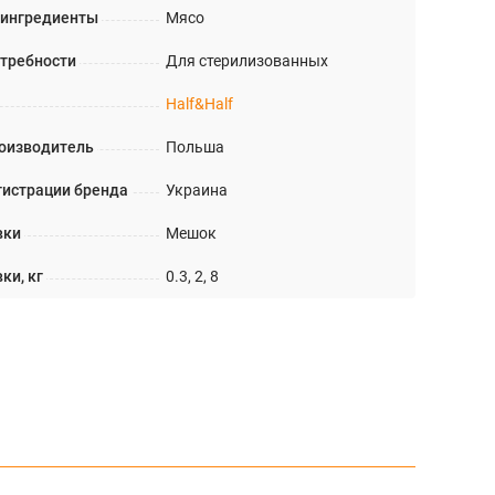
 ингредиенты
Мясо
требности
Для стерилизованных
Half&Half
оизводитель
Польша
гистрации бренда
Украина
вки
Мешок
ки, кг
0.3, 2, 8