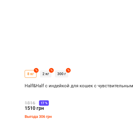
%
%
%
8 кг
2 кг
300 г
Half&Half с индейкой для кошек с чувствительн
1816
17
%
1510
грн
Выгода
306
грн