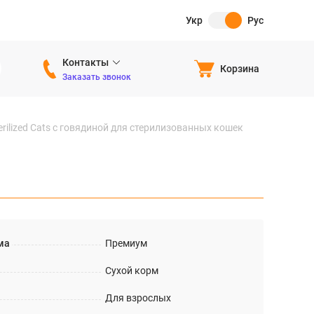
Укр
Рус
Контакты
Корзина
Заказать звонок
terilized Cats с говядиной для стерилизованных кошек
ма
Премиум
Сухой корм
Для взрослых