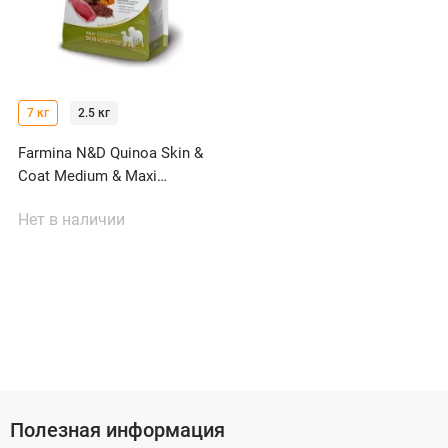
7 кг
2.5 кг
Farmina N&D Quinoa Skin &
Coat Medium & Maxi
беззерновой с перепелом,
Нет в наличии
киноа, кокосом и куркумой
для собак средних и
крупных пород
Полезная информация