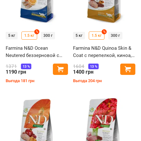
%
%
5 кг
1.5 кг
300 г
5 кг
1.5 кг
300 г
Farmina N&D Ocean
Farmina N&D Quinoa Skin &
Neutered беззерновой с
Coat с перепелкой, киноа,
сельдью и апельсином для
кокосом и куркумой для
1371
1604
13
%
13
%
Купить
Купи
стерилизованных кошек
кошек при пищевой
1190
грн
1400
грн
аллергии
Выгода
181
грн
Выгода
204
грн