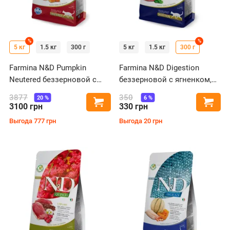
%
%
5 кг
1.5 кг
300 г
5 кг
1.5 кг
300 г
Farmina N&D Pumpkin
Farmina N&D Digestion
Neutered беззерновой с
беззерновой с ягненком,
перепелом и тыквой для
киноа и фенхелем для
3877
350
20
%
6
%
Купить
Купи
стерилизованных кошек
кошек с чувствительным
3100
грн
330
грн
пищеварением
Выгода
777
грн
Выгода
20
грн