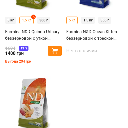
%
5 кг
1.5 кг
300 г
5 кг
1.5 кг
300 г
Farmina N&D Quinoa Urinary
Farmina N&D Ocean Kitten
беззерновой с уткой,
беззерновой с треской,
киноа, клюквой и
креветками, тыквой и
1604
13
%
Нет в наличии
Купить
ромашкой для
дыней для котят
1400
грн
профилактики
Выгода
204
грн
мочекаменной болезни у
кошек